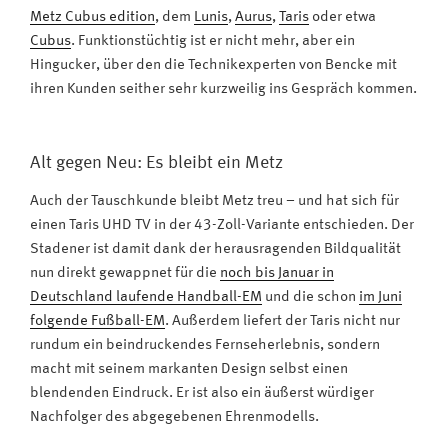
Metz Cubus edition
, dem
Lunis
,
Aurus
,
Taris
oder etwa
Cubus
. Funktionstüchtig ist er nicht mehr, aber ein
Hingucker, über den die Technikexperten von Bencke mit
ihren Kunden seither sehr kurzweilig ins Gespräch kommen.
Alt gegen Neu: Es bleibt ein Metz
Auch der Tauschkunde bleibt Metz treu – und hat sich für
einen Taris UHD TV in der 43-Zoll-Variante entschieden. Der
Stadener ist damit dank der herausragenden Bildqualität
nun direkt gewappnet für die
noch bis Januar in
Deutschland laufende Handball-EM
und die schon
im Juni
folgende Fußball-EM
. Außerdem liefert der Taris nicht nur
rundum ein beindruckendes Fernseherlebnis, sondern
macht mit seinem markanten Design selbst einen
blendenden Eindruck. Er ist also ein äußerst würdiger
Nachfolger des abgegebenen Ehrenmodells.