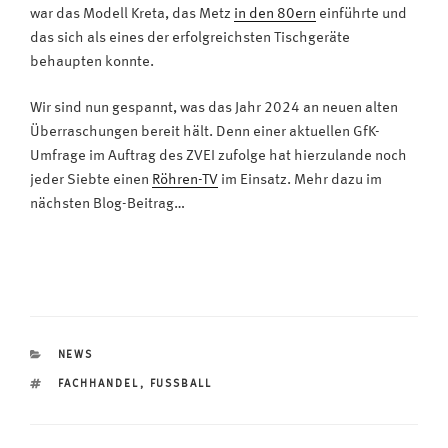
war das Modell Kreta, das Metz
in den 80ern
einführte und
das sich als eines der erfolgreichsten Tischgeräte
behaupten konnte.
Wir sind nun gespannt, was das Jahr 2024 an neuen alten
Überraschungen bereit hält. Denn einer aktuellen GfK-
Umfrage im Auftrag des ZVEI zufolge hat hierzulande noch
jeder Siebte einen
Röhren-TV
im Einsatz. Mehr dazu im
nächsten Blog-Beitrag…
KATEGORIEN
NEWS
SCHLAGWÖRTER
FACHHANDEL
,
FUSSBALL