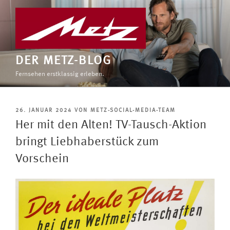
Zum
Inhalt
springen
DER METZ-BLOG
Fernsehen erstklassig erleben.
VERÖFFENTLICHT
26. JANUAR 2024
VON
METZ-SOCIAL-MEDIA-TEAM
AM
Her mit den Alten! TV-Tausch-Aktion
bringt Liebhaberstück zum
Vorschein