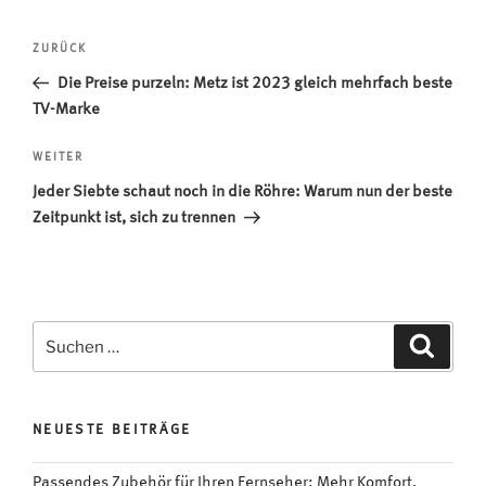
Beitragsnavigation
Vorheriger
ZURÜCK
Beitrag
Die Preise purzeln: Metz ist 2023 gleich mehrfach beste
TV-Marke
Nächster
WEITER
Beitrag
Jeder Siebte schaut noch in die Röhre: Warum nun der beste
Zeitpunkt ist, sich zu trennen
Suchen
Suche
nach:
NEUESTE BEITRÄGE
Passendes Zubehör für Ihren Fernseher: Mehr Komfort,