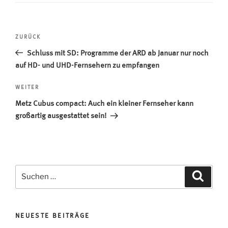
Beitragsnavigation
Vorheriger
ZURÜCK
Beitrag
Schluss mit SD: Programme der ARD ab Januar nur noch
auf HD- und UHD-Fernsehern zu empfangen
Nächster
WEITER
Beitrag
Metz Cubus compact: Auch ein kleiner Fernseher kann
großartig ausgestattet sein!
Suchen
Suche
nach:
NEUESTE BEITRÄGE