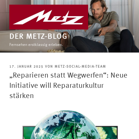
Zum
Inhalt
springen
DER METZ-BLOG
Fernsehen erstklassig erleben.
VERÖFFENTLICHT
17. JANUAR 2025
VON
METZ-SOCIAL-MEDIA-TEAM
AM
„Reparieren statt Wegwerfen“: Neue
Initiative will Reparaturkultur
stärken