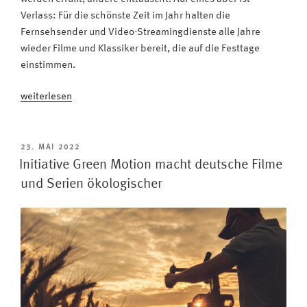
Verlass: Für die schönste Zeit im Jahr halten die
Fernsehsender und Video-Streamingdienste alle Jahre
wieder Filme und Klassiker bereit, die auf die Festtage
einstimmen.
„Schöne
weiterlesen
Bescherung:
Weihnachtsklassiker
im
VERÖFFENTLICHT
23. MAI 2022
AM
TV
Initiative Green Motion macht deutsche Filme
machen
und Serien ökologischer
Englisch
lernen
einfach“