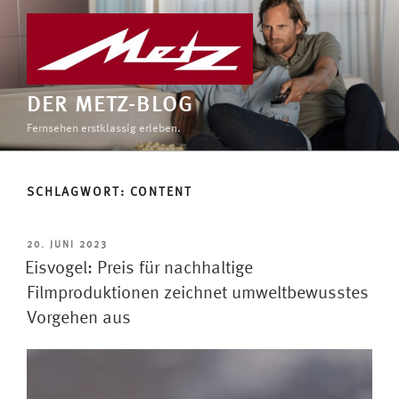
Zum
Inhalt
springen
DER METZ-BLOG
Fernsehen erstklassig erleben.
SCHLAGWORT:
CONTENT
VERÖFFENTLICHT
20. JUNI 2023
AM
Eisvogel: Preis für nachhaltige
Filmproduktionen zeichnet umweltbewusstes
Vorgehen aus