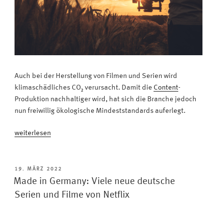
Auch bei der Herstellung von Filmen und Serien wird
klimaschädliches CO₂ verursacht. Damit die
Content
-
Produktion nachhaltiger wird, hat sich die Branche jedoch
nun freiwillig ökologische Mindeststandards auferlegt.
„Initiative
weiterlesen
Green
Motion
macht
VERÖFFENTLICHT
19. MÄRZ 2022
AM
deutsche
Made in Germany: Viele neue deutsche
Filme
Serien und Filme von Netflix
und
Serien