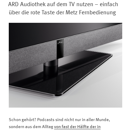
AM
Filmproduktionen
ARD Audiothek auf dem TV nutzen – einfach
zeichnet
über die rote Taste der Metz Fernbedienung
umweltbewusstes
Vorgehen
aus“
Schon gehört? Podcasts sind nicht nur in aller Munde,
sondern aus dem Alltag
von fast der Hälfte der in