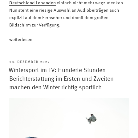
Deutschland Lebenden
einfach nicht mehr wegzudenken.
Nun steht eine riesige Auswahl an Audiobeiträgen auch
explizit auf dem Fernseher und damit dem großen
Bildschirm zur Verfügung.
„ARD
weiterlesen
Audiothek
auf
dem
VERÖFFENTLICHT
28. DEZEMBER 2022
AM
TV
Wintersport im TV: Hunderte Stunden
nutzen
Berichterstattung im Ersten und Zweiten
–
machen den Winter richtig sportlich
einfach
über
die
rote
Taste
der
Metz