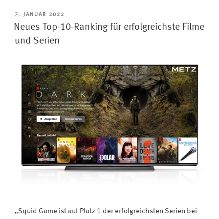
den
Archiven:
VERÖFFENTLICHT
7. JANUAR 2022
AM
ARD
Neues Top-10-Ranking für erfolgreichste Filme
macht
und Serien
historische
TV-
Sendungen
in
Mediathek
verfügbar“
„Squid Game ist auf Platz 1 der erfolgreichsten Serien bei