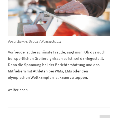
Foto: Envato Stock / NomadSoul1
Vorfreude ist die schönste Freude, sagt man. Ob das auch
bei sportlichen Großereignissen so ist, sei dahingestellt.
Denn die Spannung bei der Berichterstattung und das
Mitfiebern mit Athleten bei WMs, EMs oder den
olympischen Wettkämpfen ist kaum zu toppen.
„Olympische
weiterlesen
Winterspiele
2022
im
Fernsehen: