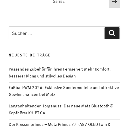
Seitennummerierung
Näch
Seite
1
Es
Seite
der
wird
Beiträge
wintersportlich!“
Suchen
Suche
nach:
NEUESTE BEITRÄGE
Passendes Zubehör für Ihren Fernseher: Mehr Komfort,
besserer Klang und stilvolles Design
Fußball-WM 2026: Exklusive Sondermodelle und attraktive
Gewinnchancen bei Metz
Langanhaltender Hörgenuss: Der neue Metz Bluetooth®-
Kopfhörer KH-BT 04
Der Klassenprimus – Metz Primus 77 FA87 OLED twin R