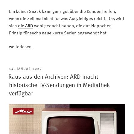
Ein
keiner Snack
kann ganz gut über die Runden helfen,
wenn die Zeit mal nicht für was Ausgiebiges reicht. Das wird
sich
die ARD
wohl gedacht haben, die das Häppchen-
Prinzip für sechs neue kurze Serien angewandt hat.
„Serien-
weiterlesen
Snacks:
ARD
produziert
VERÖFFENTLICHT
14. JANUAR 2022
AM
kurze
Raus aus den Archiven: ARD macht
Serien
historische TV-Sendungen in Mediathek
für
verfügbar
zwischendurch“