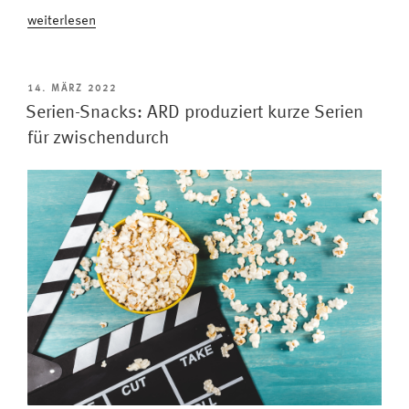
„Made
weiterlesen
in
Germany:
Viele
VERÖFFENTLICHT
14. MÄRZ 2022
AM
neue
Serien-Snacks: ARD produziert kurze Serien
deutsche
für zwischendurch
Serien
und
Filme
von
Netflix“