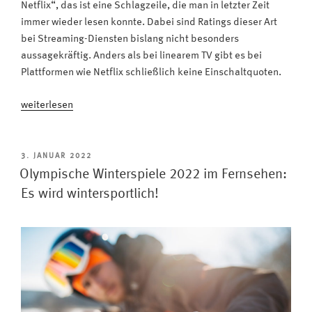
Netflix“, das ist eine Schlagzeile, die man in letzter Zeit
immer wieder lesen konnte. Dabei sind Ratings dieser Art
bei Streaming-Diensten bislang nicht besonders
aussagekräftig. Anders als bei linearem TV gibt es bei
Plattformen wie Netflix schließlich keine Einschaltquoten.
„Neues
weiterlesen
Top-
10-
Ranking
VERÖFFENTLICHT
3. JANUAR 2022
AM
für
Olympische Winterspiele 2022 im Fernsehen:
erfolgreichste
Es wird wintersportlich!
Filme
und
Serien“