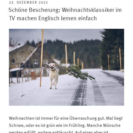
Hunderte
VERÖFFENTLICHT
23. DEZEMBER 2022
AM
Stunden
Schöne Bescherung: Weihnachtsklassiker im
Berichterstattung
TV machen Englisch lernen einfach
im
Ersten
und
Zweiten
machen
den
Winter
richtig
sportlich“
Weihnachten ist immer für eine Überraschung gut. Mal liegt
Schnee, oder es ist grün wie im Frühling. Manche Wünsche
werden erfüllt, andere enttäuscht. Auf eines aber ist