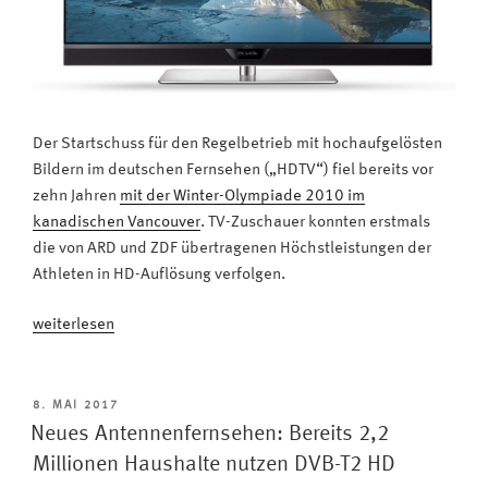
Der Startschuss für den Regelbetrieb mit hochaufgelösten
Bildern im deutschen Fernsehen („HDTV“) fiel bereits vor
zehn Jahren
mit der Winter-Olympiade 2010 im
kanadischen Vancouver
. TV-Zuschauer konnten erstmals
die von ARD und ZDF übertragenen Höchstleistungen der
Athleten in HD-Auflösung verfolgen.
„Jetzt
weiterlesen
umsteigen:
TV-
Geräte
VERÖFFENTLICHT
8. MAI 2017
AM
für
Neues Antennenfernsehen: Bereits 2,2
HD
Millionen Haushalte nutzen DVB-T2 HD
und