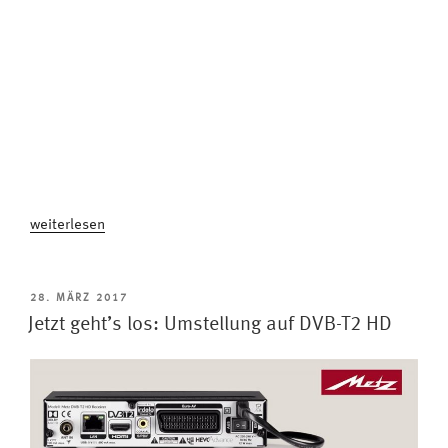
„DVB-
weiterlesen
T2
HD
Empfangsprobleme?
VERÖFFENTLICHT
28. MÄRZ 2017
AM
Eine
Jetzt geht’s los: Umstellung auf DVB-T2 HD
Million
Haushalte
muss
noch
umrüsten“