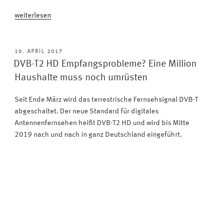
„Neues
weiterlesen
Antennenfernsehen:
Bereits
2,2
VERÖFFENTLICHT
10. APRIL 2017
AM
Millionen
DVB-T2 HD Empfangsprobleme? Eine Million
Haushalte
Haushalte muss noch umrüsten
nutzen
DVB-
Seit Ende März wird das terrestrische Fernsehsignal DVB-T
T2
abgeschaltet. Der neue Standard für digitales
HD“
Antennenfernsehen heißt DVB-T2 HD und wird bis Mitte
2019 nach und nach in ganz Deutschland eingeführt.