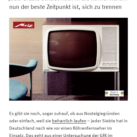
Sport:
nun der beste Zeitpunkt ist, sich zu trennen
Spitzenleistung
auf
Spitzenfernsehern“
Es gibt sie noch, sogar zuhauf, ob aus Nostalgiegründen
oder einfach, weil sie
beharrlich laufen
– jeder Siebte hat in
Deutschland nach wie vor einen Röhrenfernseher im
Einsatz. Das geht aus einer
Untersuchung der GfK
im