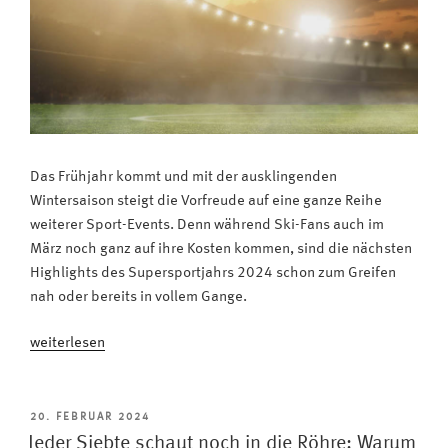
Das Frühjahr kommt und mit der ausklingenden
Wintersaison steigt die Vorfreude auf eine ganze Reihe
weiterer Sport-Events. Denn während Ski-Fans auch im
März noch ganz auf ihre Kosten kommen, sind die nächsten
Highlights des Supersportjahrs 2024 schon zum Greifen
nah oder bereits in vollem Gange.
„Sport,
weiterlesen
Sport
und
noch
VERÖFFENTLICHT
20. FEBRUAR 2024
AM
mehr
Jeder Siebte schaut noch in die Röhre: Warum