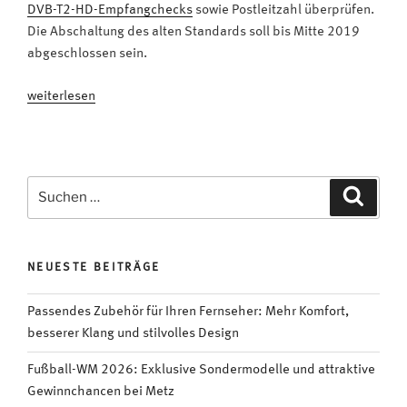
DVB-T2-HD-Empfangchecks
sowie Postleitzahl überprüfen.
Die Abschaltung des alten Standards soll bis Mitte 2019
abgeschlossen sein.
„Jetzt
weiterlesen
geht’s
los:
Umstellung
auf
Suchen
Suche
DVB-
nach:
T2
HD“
NEUESTE BEITRÄGE
Passendes Zubehör für Ihren Fernseher: Mehr Komfort,
besserer Klang und stilvolles Design
Fußball-WM 2026: Exklusive Sondermodelle und attraktive
Gewinnchancen bei Metz