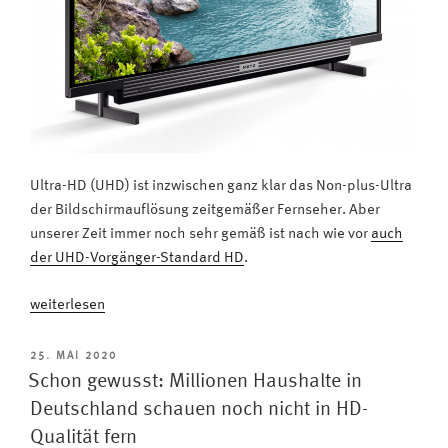
Ultra-HD (UHD) ist inzwischen ganz klar das Non-plus-Ultra
der Bildschirmauflösung zeitgemäßer Fernseher. Aber
unserer Zeit immer noch sehr gemäß ist nach wie vor
auch
der UHD-Vorgänger-Standard HD
.
„Klein,
weiterlesen
aber
fein:
VERÖFFENTLICHT
25. MAI 2020
AM
Der
Schon gewusst: Millionen Haushalte in
METZ
Deutschland schauen noch nicht in HD-
blue
Qualität fern