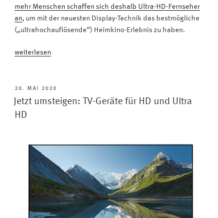
mehr Menschen schaffen sich deshalb Ultra-HD-Fernseher
an
, um mit der neuesten Display-Technik das bestmögliche
(„ultrahochauflösende“) Heimkino-Erlebnis zu haben.
„Schon
weiterlesen
gewusst:
Millionen
Haushalte
VERÖFFENTLICHT
20. MAI 2020
AM
in
Jetzt umsteigen: TV-Geräte für HD und Ultra
Deutschland
HD
schauen
noch
nicht
in
HD-
Qualität
fern“