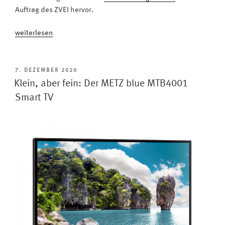
Auftrag des ZVEI hervor.
„Jeder
weiterlesen
Siebte
schaut
noch
VERÖFFENTLICHT
7. DEZEMBER 2020
AM
in
Klein, aber fein: Der METZ blue MTB4001
die
Smart TV
Röhre:
Warum
nun
der
beste
Zeitpunkt
ist,
sich
zu
trennen“