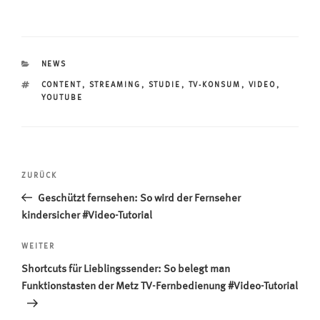
KATEGORIEN
NEWS
SCHLAGWÖRTER
CONTENT
,
STREAMING
,
STUDIE
,
TV-KONSUM
,
VIDEO
,
YOUTUBE
Beitragsnavigation
Vorheriger
ZURÜCK
Beitrag
Geschützt fernsehen: So wird der Fernseher
kindersicher #Video-Tutorial
Nächster
WEITER
Beitrag
Shortcuts für Lieblingssender: So belegt man
Funktionstasten der Metz TV-Fernbedienung #Video-Tutorial