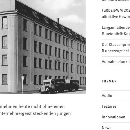
Fußball-WM 202
attraktive Gewi
Langanhaltende
Bluetooth®-Kop
Der Klassenpri
R überzeugt bei 
Aufnahmefunkti
THEMEN
Audio
Features
ernehmen heute nicht ohne einen
 Unternehmergeist steckenden jungen
Innovationen
News