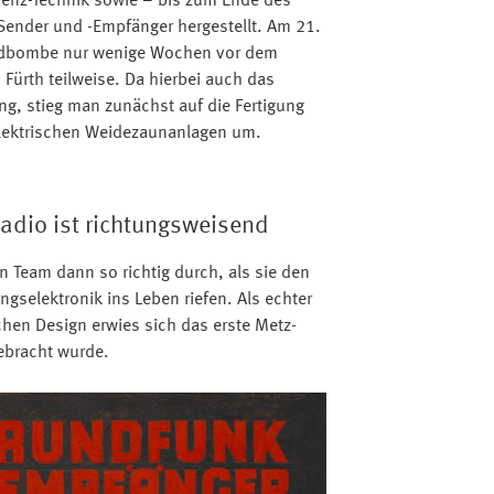
uenz-Technik sowie – bis zum Ende des
Sender und -Empfänger hergestellt. Am 21.
andbombe nur wenige Wochen vor dem
 Fürth teilweise. Da hierbei auch das
ng, stieg man zunächst auf die Fertigung
elektrischen Weidezaunanlagen um.
Radio ist richtungsweisend
n Team dann so richtig durch, als sie den
selektronik ins Leben riefen. Als echter
hen Design erwies sich das erste Metz-
ebracht wurde.