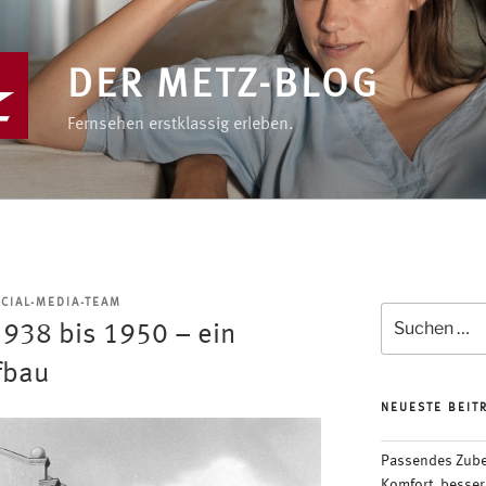
DER METZ-BLOG
Fernsehen erstklassig erleben.
CIAL-MEDIA-TEAM
Suchen
1938 bis 1950 – ein
nach:
fbau
NEUESTE BEIT
Passendes Zubeh
Komfort, besser