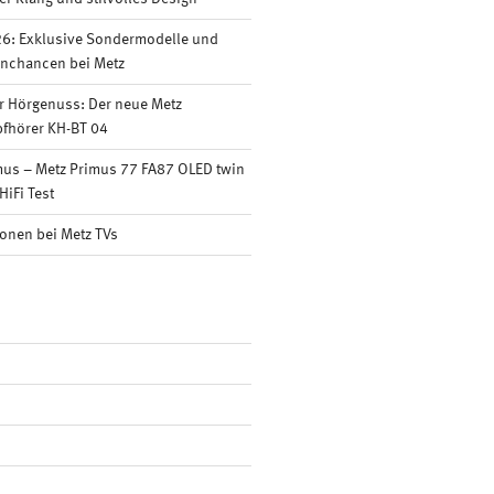
6: Exklusive Sondermodelle und
nnchancen bei Metz
r Hörgenuss: Der neue Metz
fhörer KH-BT 04
mus – Metz Primus 77 FA87 OLED twin
HiFi Test
onen bei Metz TVs