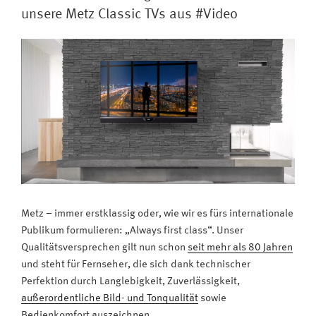
ist
unsere Metz Classic TVs aus #Video
Weltmeister
mit
bestem
Produkt-
Image“
Metz – immer erstklassig oder, wie wir es fürs internationale
Publikum formulieren: „Always first class“. Unser
Qualitätsversprechen gilt nun schon
seit mehr als 80 Jahren
und steht für Fernseher, die sich dank technischer
Perfektion durch Langlebigkeit, Zuverlässigkeit,
außerordentliche Bild- und Tonqualität
sowie
Bedienkomfort auszeichnen.