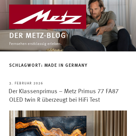
Zum
Inhalt
springen
DER METZ-BLOG
Fernsehen erstklassig erleben.
SCHLAGWORT:
MADE IN GERMANY
VERÖFFENTLICHT
3. FEBRUAR 2026
AM
Der Klassenprimus – Metz Primus 77 FA87
OLED twin R überzeugt bei HiFi Test