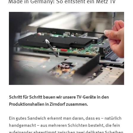
ist
Made in Germany: So entsteht ein Metz TV
das
Maß
aller
Dinge““
Schritt für Schritt bauen wir unsere TV-Geräte in den
Produktionshallen in Zirndorf zusammen.
Ein gutes Sandwich erkennt man daran, dass es – natürlich
handgemacht – aus mehreren Schichten besteht, die fein
aufeinander abgestimmt zwischen zwei delikaten Scheiben