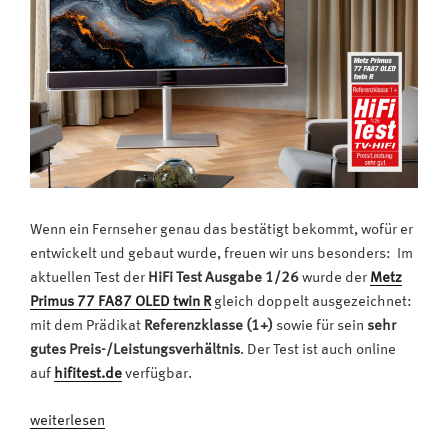
Wenn ein Fernseher genau das bestätigt bekommt, wofür er
entwickelt und gebaut wurde, freuen wir uns besonders: Im
aktuellen Test der
HiFi Test Ausgabe 1/26
wurde der
Metz
Primus 77 FA87 OLED twin R
gleich doppelt ausgezeichnet:
mit dem Prädikat
Referenzklasse (1+)
sowie für sein
sehr
gutes Preis-/Leistungsverhältnis
. Der Test ist auch online
auf
hifitest.de
verfügbar.
„Der
weiterlesen
Klassenprimus