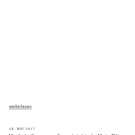
„Qualitätssicherung
weiterlesen
im
Dauerlauf:
„Kundenzufriedenheit
VERÖFFENTLICHT
29. MAI 2017
AM