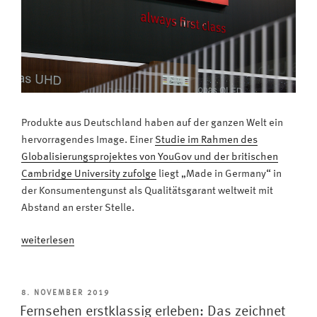
Produkte aus Deutschland haben auf der ganzen Welt ein
hervorragendes Image. Einer
Studie im Rahmen des
Globalisierungsprojektes von YouGov und der britischen
Cambridge University zufolge
liegt „Made in Germany“ in
der Konsumentengunst als Qualitätsgarant weltweit mit
Abstand an erster Stelle.
„Qualitätssiegel
weiterlesen
„Made
in
Germany“:
VERÖFFENTLICHT
8. NOVEMBER 2019
AM
Deutschland
Fernsehen erstklassig erleben: Das zeichnet