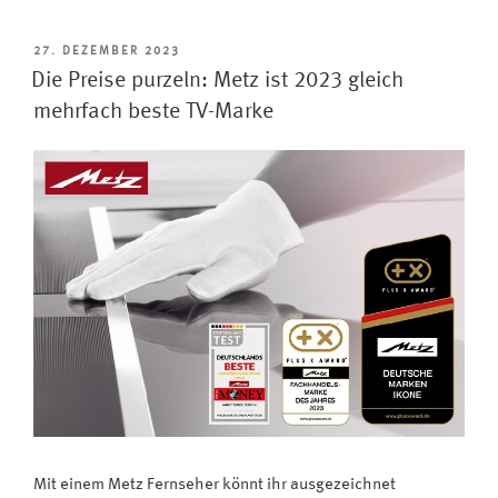
–
Metz
VERÖFFENTLICHT
27. DEZEMBER 2023
AM
Primus
Die Preise purzeln: Metz ist 2023 gleich
77
mehrfach beste TV-Marke
FA87
OLED
twin
R
überzeugt
bei
HiFi
Test“
Mit einem Metz Fernseher könnt ihr ausgezeichnet