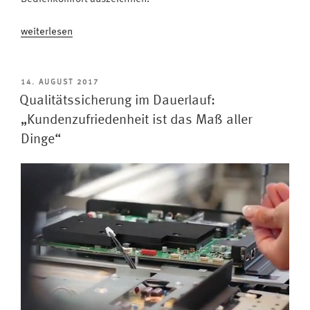
„Fernsehen
weiterlesen
erstklassig
erleben:
Das
VERÖFFENTLICHT
14. AUGUST 2017
AM
zeichnet
Qualitätssicherung im Dauerlauf:
unsere
„Kundenzufriedenheit ist das Maß aller
Metz
Dinge“
Classic
TVs
aus
#Video“