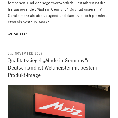
fernsehen. Und das sogar wortwörtlich. Seit Jahren ist die
herausragende „Made in Germany“-Qualität unserer TV-
Geräte mehr als überzeugend und damit vielfach prämiert –
etwa als beste TV-Marke.
„Die
weiterlesen
Preise
purzeln:
Metz
VERÖFFENTLICHT
13. NOVEMBER 2019
AM
ist
Qualitätssiegel „Made in Germany“:
2023
Deutschland ist Weltmeister mit bestem
gleich
Produkt-Image
mehrfach
beste
TV-
Marke“