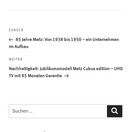
Beitragsnavigation
Vorheriger
ZURÜCK
Beitrag
85 Jahre Metz: Von 1938 bis 1950 – ein Unternehmen
im Aufbau
Nächster
WEITER
Beitrag
Nachhaltigkeit: Jubiläumsmodell Metz Cubus edition – UHD
TV mit 85 Monaten Garantie
Suchen
Suche
nach: