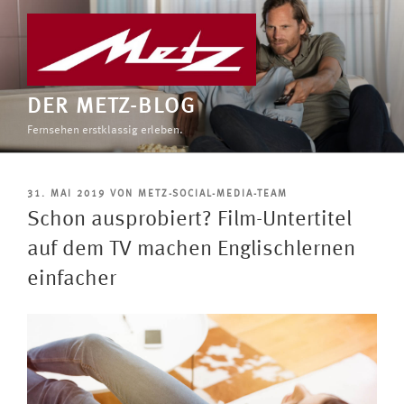
Zum
Inhalt
springen
DER METZ-BLOG
Fernsehen erstklassig erleben.
VERÖFFENTLICHT
31. MAI 2019
VON
METZ-SOCIAL-MEDIA-TEAM
AM
Schon ausprobiert? Film-Untertitel
auf dem TV machen Englischlernen
einfacher