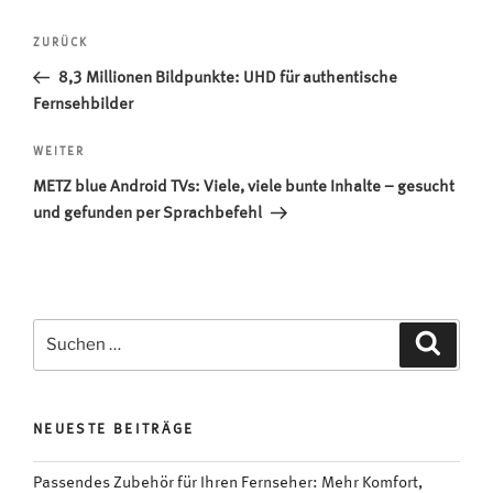
Beitragsnavigation
Vorheriger
ZURÜCK
Beitrag
8,3 Millionen Bildpunkte: UHD für authentische
Fernsehbilder
Nächster
WEITER
Beitrag
METZ blue Android TVs: Viele, viele bunte Inhalte – gesucht
und gefunden per Sprachbefehl
Suchen
Suche
nach:
NEUESTE BEITRÄGE
Passendes Zubehör für Ihren Fernseher: Mehr Komfort,