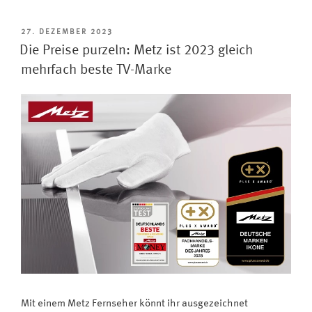
–
Metz
VERÖFFENTLICHT
27. DEZEMBER 2023
AM
Primus
Die Preise purzeln: Metz ist 2023 gleich
77
mehrfach beste TV-Marke
FA87
OLED
twin
R
überzeugt
bei
HiFi
Test“
Mit einem Metz Fernseher könnt ihr ausgezeichnet