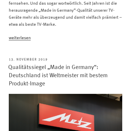
fernsehen. Und das sogar wortwörtlich. Seit Jahren ist die
herausragende „Made in Germany“-Qualität unserer TV-
Geräte mehr als überzeugend und damit vielfach prämiert –
etwa als beste TV-Marke.
„Die
weiterlesen
Preise
purzeln:
Metz
VERÖFFENTLICHT
13. NOVEMBER 2019
AM
ist
Qualitätssiegel „Made in Germany“:
2023
Deutschland ist Weltmeister mit bestem
gleich
Produkt-Image
mehrfach
beste
TV-
Marke“