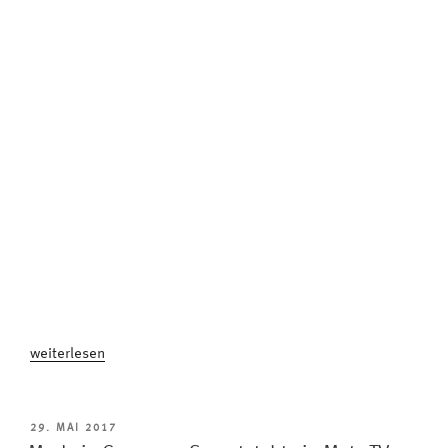
„Qualitätssicherung
weiterlesen
im
Dauerlauf:
„Kundenzufriedenheit
VERÖFFENTLICHT
29. MAI 2017
AM