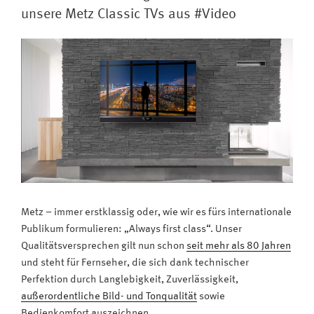
ist
unsere Metz Classic TVs aus #Video
Weltmeister
mit
bestem
Produkt-
Image“
Metz – immer erstklassig oder, wie wir es fürs internationale
Publikum formulieren: „Always first class“. Unser
Qualitätsversprechen gilt nun schon
seit mehr als 80 Jahren
und steht für Fernseher, die sich dank technischer
Perfektion durch Langlebigkeit, Zuverlässigkeit,
außerordentliche Bild- und Tonqualität
sowie
Bedienkomfort auszeichnen.