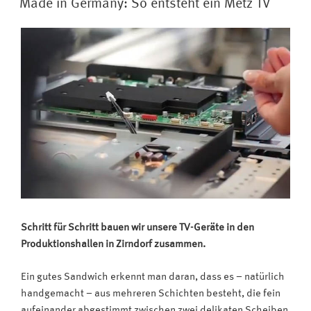
ist
Made in Germany: So entsteht ein Metz TV
das
Maß
aller
Dinge““
Schritt für Schritt bauen wir unsere TV-Geräte in den
Produktionshallen in Zirndorf zusammen.
Ein gutes Sandwich erkennt man daran, dass es – natürlich
handgemacht – aus mehreren Schichten besteht, die fein
aufeinander abgestimmt zwischen zwei delikaten Scheiben