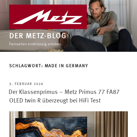
Zum
Inhalt
springen
DER METZ-BLOG
Fernsehen erstklassig erleben.
SCHLAGWORT:
MADE IN GERMANY
VERÖFFENTLICHT
3. FEBRUAR 2026
AM
Der Klassenprimus – Metz Primus 77 FA87
OLED twin R überzeugt bei HiFi Test