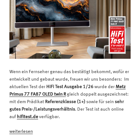
Wenn ein Fernseher genau das bestätigt bekommt, wofür er
entwickelt und gebaut wurde, freuen wir uns besonders: Im
aktuellen Test der
HiFi Test Ausgabe 1/26
wurde der
Metz
Primus 77 FA87 OLED twin R
gleich doppelt ausgezeichnet:
mit dem Prädikat
Referenzklasse (1+)
sowie für sein
sehr
gutes Preis-/Leistungsverhältnis
. Der Test ist auch online
auf
hifitest.de
verfügbar.
„Der
weiterlesen
Klassenprimus