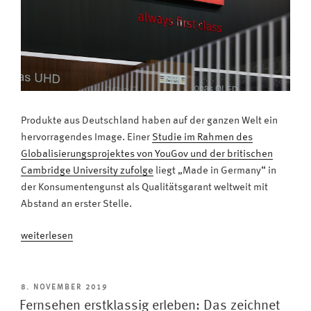
Produkte aus Deutschland haben auf der ganzen Welt ein
hervorragendes Image. Einer
Studie im Rahmen des
Globalisierungsprojektes von YouGov und der britischen
Cambridge University zufolge
liegt „Made in Germany“ in
der Konsumentengunst als Qualitätsgarant weltweit mit
Abstand an erster Stelle.
„Qualitätssiegel
weiterlesen
„Made
in
Germany“:
VERÖFFENTLICHT
8. NOVEMBER 2019
AM
Deutschland
Fernsehen erstklassig erleben: Das zeichnet