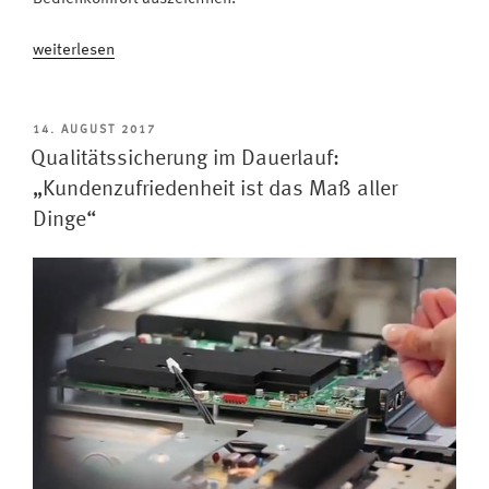
„Fernsehen
weiterlesen
erstklassig
erleben:
Das
VERÖFFENTLICHT
14. AUGUST 2017
AM
zeichnet
Qualitätssicherung im Dauerlauf:
unsere
„Kundenzufriedenheit ist das Maß aller
Metz
Dinge“
Classic
TVs
aus
#Video“