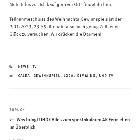
Mehr Infos zu „Ich kauf gern vor Ort“
findet ihr hier
.
Teilnahmeschluss des Weihnachts-Gewinnspiels ist der
9.01.2023, 23:59. Ihr habt also noch genug Zeit, euer
Glück zu versuchen. Wir drücken die Daumen!
KATEGORIEN
NEWS
,
TV
SCHLAGWÖRTER
CALEA
,
GEWINNSPIEL
,
LOCAL DIMMING
,
UHD TV
Beitragsnavigation
Vorheriger
ZURÜCK
Beitrag
Was bringt UHD? Alles zum spektakulären 4K Fernsehen
im Überblick