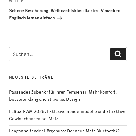
Nächster
WEITER
Beitrag
Schöne Bescherung: Weihnachtsklassiker im TV machen
Englisch lernen einfach
Suchen
Suche
nach:
NEUESTE BEITRÄGE
Passendes Zubehör für Ihren Fernseher: Mehr Komfort,
besserer Klang und stilvolles Design
Fußball-WM 2026: Exklusive Sondermodelle und attraktive
Gewinnchancen bei Metz
Langanhaltender Hörgenuss: Der neue Metz Bluetooth®-