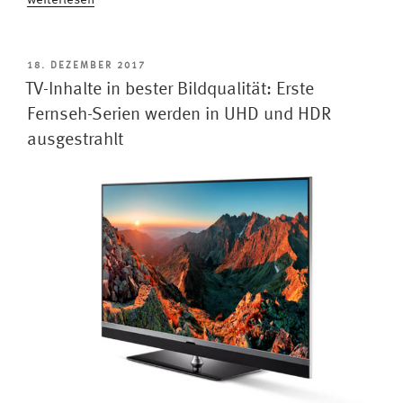
weiterlesen
Sport
im
TV:
VERÖFFENTLICHT
18. DEZEMBER 2017
AM
230
TV-Inhalte in bester Bildqualität: Erste
Stunden
Fernseh-Serien werden in UHD und HDR
Olympia
ausgestrahlt
bei
ARD
und
ZDF“