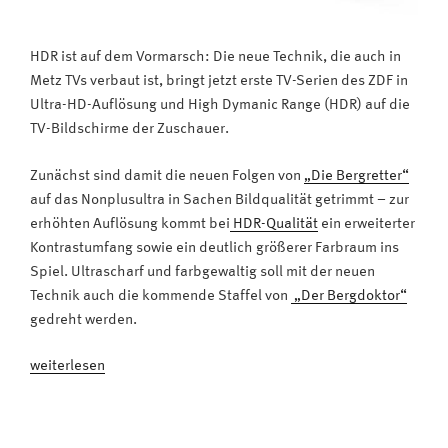
HDR ist auf dem Vormarsch: Die neue Technik, die auch in
Metz TVs verbaut ist, bringt jetzt erste TV-Serien des ZDF in
Ultra-HD-Auflösung und High Dymanic Range (HDR) auf die
TV-Bildschirme der Zuschauer.
Zunächst sind damit die neuen Folgen von
„Die Bergretter“
auf das Nonplusultra in Sachen Bildqualität getrimmt – zur
erhöhten Auflösung kommt bei
HDR-Qualität
ein erweiterter
Kontrastumfang sowie ein deutlich größerer Farbraum ins
Spiel. Ultrascharf und farbgewaltig soll mit der neuen
Technik auch die kommende Staffel von
„Der Bergdoktor“
gedreht werden.
„TV-
weiterlesen
Inhalte
in
bester