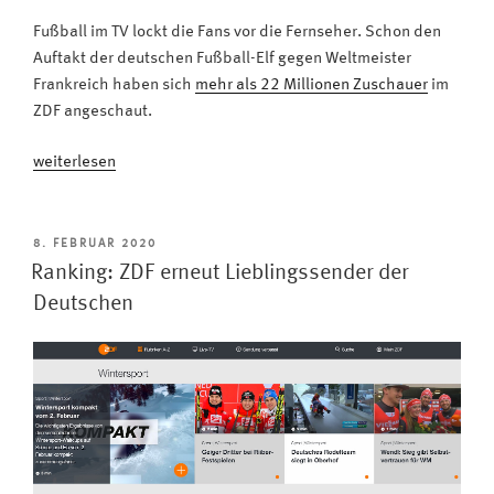
Fußball im TV lockt die Fans vor die Fernseher. Schon den
Auftakt der deutschen Fußball-Elf gegen Weltmeister
Frankreich haben sich
mehr als 22 Millionen Zuschauer
im
ZDF angeschaut.
„Fußball
weiterlesen
EM
live:
Am
VERÖFFENTLICHT
8. FEBRUAR 2020
AM
liebsten
Ranking: ZDF erneut Lieblingssender der
alle
Deutschen
Spiele
auf
dem
TV
schauen“