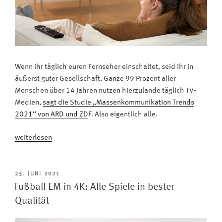
Wenn ihr täglich euren Fernseher einschaltet, seid ihr in
äußerst guter Gesellschaft. Ganze 99 Prozent aller
Menschen über 14 Jahren nutzen hierzulande täglich TV-
Medien,
sagt die Studie „Massen­kommunikation Trends
2021“ von ARD und ZD
F. Also eigentlich alle.
„Fernsehen
weiterlesen
bleibt
stabil:
Fast
VERÖFFENTLICHT
25. JUNI 2021
AM
alle
Fußball EM in 4K: Alle Spiele in bester
Deutschen
Qualität
schauen
täglich