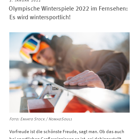
Programme
VERÖFFENTLICHT
3. JANUAR 2022
AM
der
Olympische Winterspiele 2022 im Fernsehen:
ARD
Es wird wintersportlich!
ab
Januar
nur
noch
auf
HD-
und
UHD-
Fernsehern
zu
empfangen“
Foto: Envato Stock / NomadSoul1
Vorfreude ist die schönste Freude, sagt man. Ob das auch