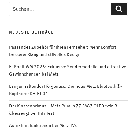
Bildqualität:
Suchen
Suche
Erste
nach:
Fernseh-
Serien
NEUESTE BEITRÄGE
werden
in
Passendes Zubehör für Ihren Fernseher: Mehr Komfort,
UHD
besserer Klang und stilvolles Design
und
HDR
Fußball-WM 2026: Exklusive Sondermodelle und attraktive
ausgestrahlt“
Gewinnchancen bei Metz
Langanhaltender Hörgenuss: Der neue Metz Bluetooth®-
Kopfhörer KH-BT 04
Der Klassenprimus – Metz Primus 77 FA87 OLED twin R
überzeugt bei HiFi Test
Aufnahmefunktionen bei Metz TVs