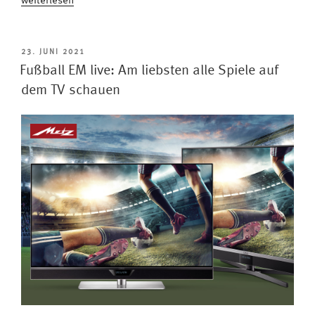
„Fußball
weiterlesen
EM
in
4K:
VERÖFFENTLICHT
23. JUNI 2021
AM
Alle
Fußball EM live: Am liebsten alle Spiele auf
Spiele
dem TV schauen
in
bester
Qualität“