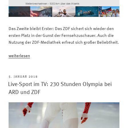
Das Zweite bleibt Erster: Das ZDF sichert sich wieder den
ersten Platz in der Gunst der Fernsehzuschauer. Auch die
Nutzung der ZDF-Mediathek erfreut sich großer Beliebtheit.
„Ranking:
weiterlesen
ZDF
erneut
Lieblingssender
VERÖFFENTLICHT
5. JANUAR 2018
AM
der
Live-Sport im TV: 230 Stunden Olympia bei
Deutschen“
ARD und ZDF