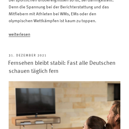
bei sportlichen Großereignissen so ist, sei dahingestellt.
Denn die Spannung bei der Berichterstattung und das
Mitfiebern mit Athleten bei WMs, EMs oder den
olympischen Wettkämpfen ist kaum zu toppen.
„Olympische
weiterlesen
Winterspiele
2022
im
VERÖFFENTLICHT
31. DEZEMBER 2021
AM
Fernsehen:
Fernsehen bleibt stabil: Fast alle Deutschen
Es
schauen täglich fern
wird
wintersportlich!“