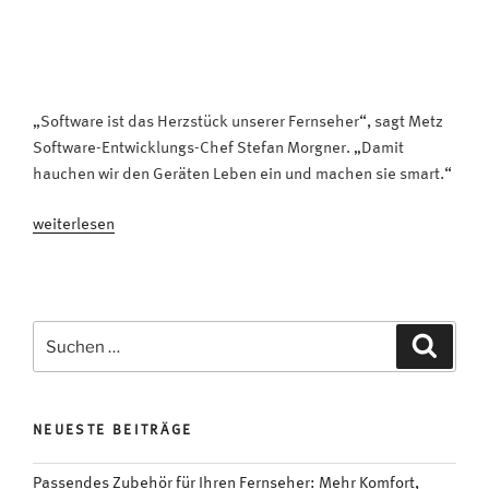
„Software ist das Herzstück unserer Fernseher“, sagt Metz
Software-Entwicklungs-Chef Stefan Morgner. „Damit
hauchen wir den Geräten Leben ein und machen sie smart.“
„Ein
weiterlesen
Herz
für
Fernseher:
„Smarte
Suchen
Suche
Software
nach:
haucht
den
NEUESTE BEITRÄGE
TVs
Leben
Passendes Zubehör für Ihren Fernseher: Mehr Komfort,
ein“