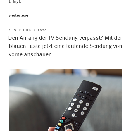
bringt.
„Reine
weiterlesen
Ansichtssache:
Das
VERÖFFENTLICHT
1. SEPTEMBER 2020
AM
ist
Den Anfang der TV-Sendung verpasst? Mit der
der
blauen Taste jetzt eine laufende Sendung von
neue
vorne anschauen
GridView
des
EPG“