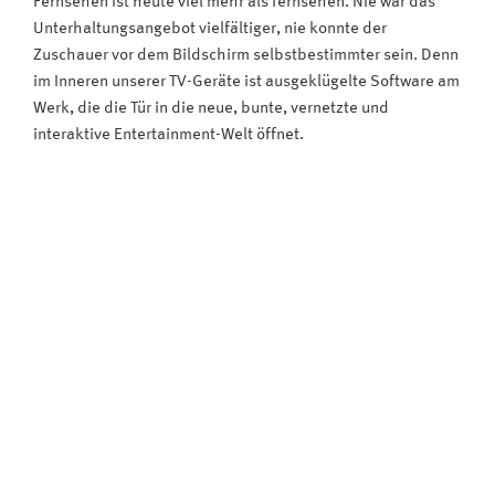
Fernsehen ist heute viel mehr als fernsehen. Nie war das
Unterhaltungsangebot vielfältiger, nie konnte der
Zuschauer vor dem Bildschirm selbstbestimmter sein. Denn
im Inneren unserer TV-Geräte ist ausgeklügelte Software am
Werk, die die Tür in die neue, bunte, vernetzte und
interaktive Entertainment-Welt öffnet.