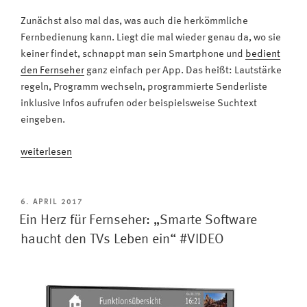
Zunächst also mal das, was auch die herkömmliche
Fernbedienung kann. Liegt die mal wieder genau da, wo sie
keiner findet, schnappt man sein Smartphone und
bedient
den Fernseher
ganz einfach per App. Das heißt: Lautstärke
regeln, Programm wechseln, programmierte Senderliste
inklusive Infos aufrufen oder beispielsweise Suchtext
eingeben.
„App
weiterlesen
statt
Fernbedienung:
MetzRemote
VERÖFFENTLICHT
6. APRIL 2017
AM
macht
Ein Herz für Fernseher: „Smarte Software
Fernsehen
haucht den TVs Leben ein“ #VIDEO
noch
bequemer
#VIDEO“