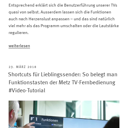
Entsprechend erklärt sich die Benutzerführung unserer TVs
quasi von selbst. Ausserdem lassen sich die Funktionen
auch nach Herzenslust anpassen – und das sind natürlich
viel mehr als das Programm umschalten oder die Lautstärke
regulieren.
„Das
weiterlesen
sind
die
Vorteile
VERÖFFENTLICHT
23. MÄRZ 2018
AM
der
Shortcuts für Lieblingssender: So belegt man
Metz
Funktionstasten der Metz TV-Fernbedienung
Fernbedienung
#Video-Tutorial
#Video-
Tutorial“