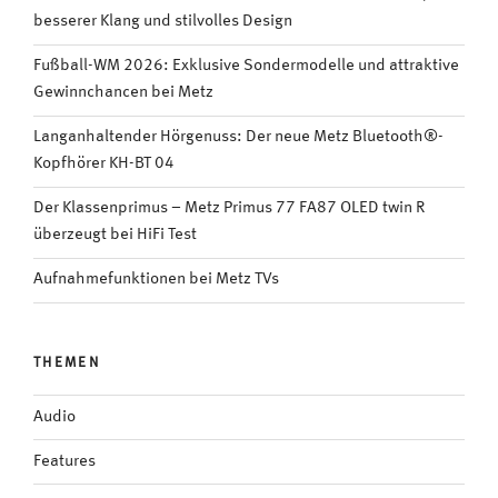
besserer Klang und stilvolles Design
#VIDEO“
Fußball-WM 2026: Exklusive Sondermodelle und attraktive
Gewinnchancen bei Metz
Langanhaltender Hörgenuss: Der neue Metz Bluetooth®-
Kopfhörer KH-BT 04
Der Klassenprimus – Metz Primus 77 FA87 OLED twin R
überzeugt bei HiFi Test
Aufnahmefunktionen bei Metz TVs
THEMEN
Audio
Features