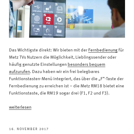
Das Wichtigste direkt: Wir bieten mit der
Fernbedienung
für
Metz TVs Nutzern die Möglichkeit, Lieblingssender oder
häufig genutzte Einstellungen
besonders bequem
aufzurufen
. Dazu haben wir ein frei belegbares
Funktionstasten-Menü integriert, das über die „F“-Taste der
Fernbedienung zu erreichen ist – die Metz RM18 bietet eine
Funktionstaste, die RM19 sogar drei (F1, F2 und F3).
„Shortcuts
weiterlesen
für
Lieblingssender:
So
VERÖFFENTLICHT
16. NOVEMBER 2017