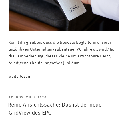
Könnt ihr glauben, dass die treueste Begleiterin unserer
unzähligen Unterhaltungsabenteuer 70 Jahre alt wird? Ja,
die Fernbedienung, dieses kleine unverzichtbare Gerät,
feiert genau heute ihr großes Jubiläum.
„Alles
weiterlesen
gute
zum
70.
VERÖFFENTLICHT
27. NOVEMBER 2020
AM
Geburtstag,
Reine Ansichtssache: Das ist der neue
liebe
GridView des EPG
Fernbedienung!“