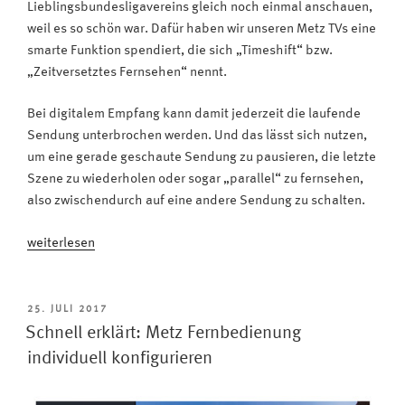
Lieblingsbundesligavereins gleich noch einmal anschauen,
weil es so schön war. Dafür haben wir unseren Metz TVs eine
smarte Funktion spendiert, die sich „Timeshift“ bzw.
„Zeitversetztes Fernsehen“ nennt.
Bei digitalem Empfang kann damit jederzeit die laufende
Sendung unterbrochen werden. Und das lässt sich nutzen,
um eine gerade geschaute Sendung zu pausieren, die letzte
Szene zu wiederholen oder sogar „parallel“ zu fernsehen,
also zwischendurch auf eine andere Sendung zu schalten.
„Timeshift:
weiterlesen
Die
laufende
TV-
VERÖFFENTLICHT
25. JULI 2017
AM
Sendung
Schnell erklärt: Metz Fernbedienung
kurz
individuell konfigurieren
mal
unterbrechen