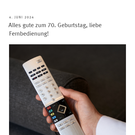
Zubehör
für
Ihren
VERÖFFENTLICHT
4. JUNI 2024
AM
Fernseher:
Alles gute zum 70. Geburtstag, liebe
Mehr
Fernbedienung!
Komfort,
besserer
Klang
und
stilvolles
Design“