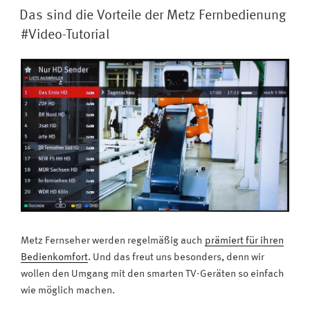
AM
Sendung
Das sind die Vorteile der Metz Fernbedienung
verpasst?
#Video-Tutorial
Mit
der
blauen
Taste
jetzt
eine
laufende
Sendung
von
vorne
anschauen“
Metz Fernseher werden regelmäßig auch
prämiert für ihren
Bedienkomfort
. Und das freut uns besonders, denn wir
wollen den Umgang mit den smarten TV-Geräten so einfach
wie möglich machen.