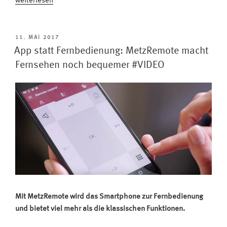
„Schnell
weiterlesen
erklärt:
Metz
Fernbedienung
VERÖFFENTLICHT
11. MAI 2017
AM
individuell
App statt Fernbedienung: MetzRemote macht
konfigurieren“
Fernsehen noch bequemer #VIDEO
Mit MetzRemote wird das Smartphone zur Fernbedienung
und bietet viel mehr als die klassischen Funktionen.