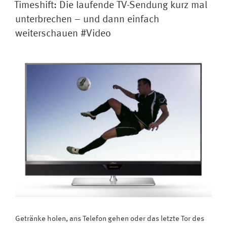
AM
belegt
Timeshift: Die laufende TV-Sendung kurz mal
man
unterbrechen – und dann einfach
Funktionstasten
weiterschauen #Video
der
Metz
TV-
Fernbedienung
#Video-
Tutorial“
Getränke holen, ans Telefon gehen oder das letzte Tor des