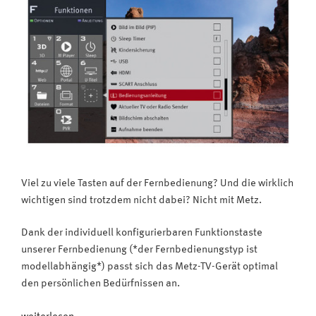
–
und
dann
einfach
weiterschauen
#Video“
Viel zu viele Tasten auf der Fernbedienung? Und die wirklich
wichtigen sind trotzdem nicht dabei? Nicht mit Metz.
Dank der individuell konfigurierbaren Funktionstaste
unserer Fernbedienung (*der Fernbedienungstyp ist
modellabhängig*) passt sich das Metz-TV-Gerät optimal
den persönlichen Bedürfnissen an.