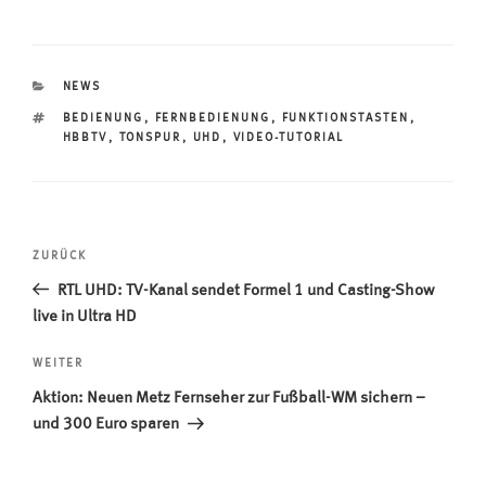
KATEGORIEN
NEWS
SCHLAGWÖRTER
BEDIENUNG
,
FERNBEDIENUNG
,
FUNKTIONSTASTEN
,
HBBTV
,
TONSPUR
,
UHD
,
VIDEO-TUTORIAL
Beitragsnavigation
Vorheriger
ZURÜCK
Beitrag
RTL UHD: TV-Kanal sendet Formel 1 und Casting-Show
live in Ultra HD
Nächster
WEITER
Beitrag
Aktion: Neuen Metz Fernseher zur Fußball-WM sichern –
und 300 Euro sparen