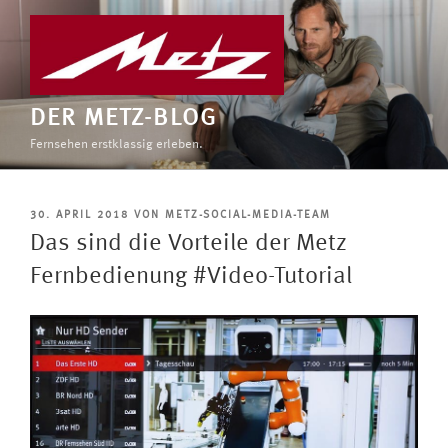
Zum
Inhalt
springen
DER METZ-BLOG
Fernsehen erstklassig erleben.
VERÖFFENTLICHT
30. APRIL 2018
VON
METZ-SOCIAL-MEDIA-TEAM
AM
Das sind die Vorteile der Metz
Fernbedienung #Video-Tutorial