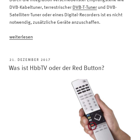
Durch die Integration verschiedenster Empfangsteile wie
DVB-Kabeltuner, terrestrischer
DVB-T-Tuner
und DVB-
Satelliten-Tuner oder eines Digital-Recorders ist es nicht
notwendig, zusätzliche Geräte anzuschaffen.
„Integration
weiterlesen
schafft
Vorteile:
Ein
VERÖFFENTLICHT
21. DEZEMBER 2017
AM
Metz
Was ist HbbTV oder der Red Button?
TV
spart
Energie
und
Ressourcen
durch
Funktionsvielfalt“