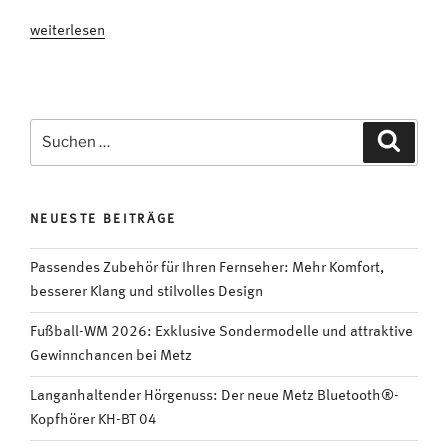
„Ein
weiterlesen
Herz
für
Fernseher:
„Smarte
Suchen
Suche
Software
nach:
haucht
den
NEUESTE BEITRÄGE
TVs
Leben
Passendes Zubehör für Ihren Fernseher: Mehr Komfort,
ein“
besserer Klang und stilvolles Design
#VIDEO“
Fußball-WM 2026: Exklusive Sondermodelle und attraktive
Gewinnchancen bei Metz
Langanhaltender Hörgenuss: Der neue Metz Bluetooth®-
Kopfhörer KH-BT 04