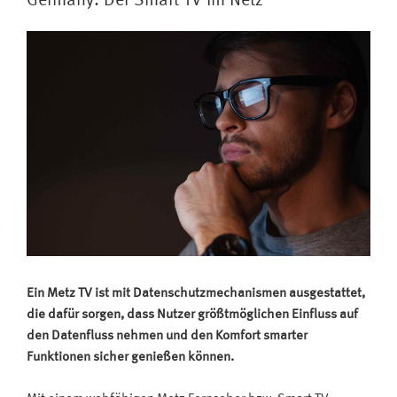
Germany: Der Smart TV im Netz
Metz
Smart
TV
wählen“
Ein Metz TV ist mit Datenschutzmechanismen ausgestattet,
die dafür sorgen, dass Nutzer größtmöglichen Einfluss auf
den Datenfluss nehmen und den Komfort smarter
Funktionen sicher genießen können.