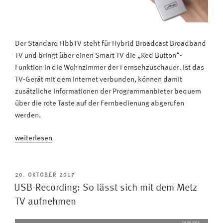
Der Standard HbbTV steht für Hybrid Broadcast Broadband
TV und bringt über einen Smart TV die „Red Button“-
Funktion in die Wohnzimmer der Fernsehzuschauer. Ist das
TV-Gerät mit dem Internet verbunden, können damit
zusätzliche Informationen der Programmanbieter bequem
über die rote Taste auf der Fernbedienung abgerufen
werden.
„Was
weiterlesen
ist
HbbTV
oder
VERÖFFENTLICHT
20. OKTOBER 2017
AM
der
USB-Recording: So lässt sich mit dem Metz
Red
TV aufnehmen
Button?“