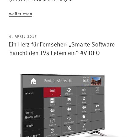
(EPG) des Fernsehers festlegen.
„USB-
weiterlesen
Recording:
So
lässt
VERÖFFENTLICHT
6. APRIL 2017
AM
sich
Ein Herz für Fernseher: „Smarte Software
mit
haucht den TVs Leben ein“ #VIDEO
dem
Metz
TV
aufnehmen“