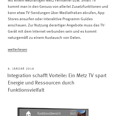
Mit einem webfähigen Metz Fernseher bzw. Smart TV
kommt man in den Genuss von allerlei Zusatzfunktionen und
kann etwa TV-Sendungen über Mediatheken abrufen, App
Stores ansurfen oder interaktive Programm-Guides
anschauen. Zur Nutzung derartiger Angebote muss das TV-
Gerät mit dem Internet verbunden sein und es kommt
naturgemäß zu einem Austausch von Daten.
„Datenschutz
weiterlesen
und
Sicherheit
–
VERÖFFENTLICHT
8. JANUAR 2018
AM
made
Integration schafft Vorteile: Ein Metz TV spart
in
Energie und Ressourcen durch
Germany:
Funktionsvielfalt
Der
Smart
TV
im