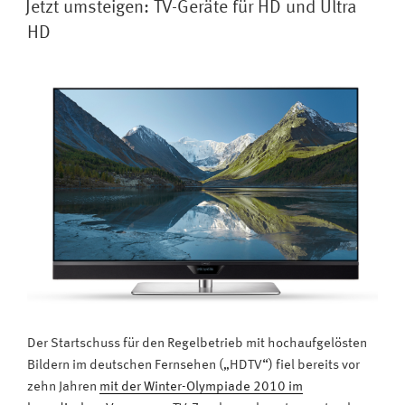
Filme
Jetzt umsteigen: TV-Geräte für HD und Ultra
kommen
HD
künftig
schneller
auf
den
TV“
Der Startschuss für den Regelbetrieb mit hochaufgelösten
Bildern im deutschen Fernsehen („HDTV“) fiel bereits vor
zehn Jahren
mit der Winter-Olympiade 2010 im