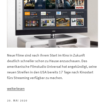
Neue Filme sind nach ihrem Start im Kino in Zukunft
deutlich schneller schon zu Hause anzuschauen. Das
amerikanische Filmstudio Universal hat angekündigt, seine
neuen Streifen in den USA bereits 17 Tage nach Kinostart
fürs Streaming verfügbar zu machen.
„Statt
weiterlesen
Kino:
Neue
VERÖFFENTLICHT
20. MAI 2020
AM