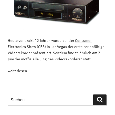
Fernseher?“
Heute vor exakt 42 Jahren wurde auf der
Consumer
Electronics Show (CES) in Las Vegas
der erste serienfähige
Videorekorder präsentiert. Seitdem findet jährlich am 7.
Juni der inoffizielle „Tag des Videorekorders“ statt.
„Fun
weiterlesen
Fact:
42
Jahre
Videorekorder“
Suchen
Suche
nach: