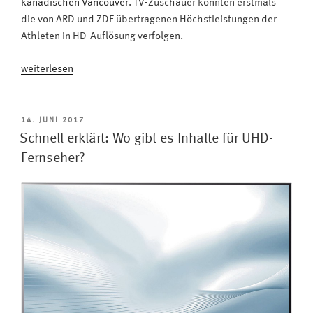
kanadischen Vancouver
. TV-Zuschauer konnten erstmals
die von ARD und ZDF übertragenen Höchstleistungen der
Athleten in HD-Auflösung verfolgen.
„Jetzt
weiterlesen
umsteigen:
TV-
Geräte
VERÖFFENTLICHT
14. JUNI 2017
AM
für
Schnell erklärt: Wo gibt es Inhalte für UHD-
HD
Fernseher?
und
Ultra
HD“