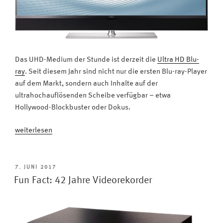
Das UHD-Medium der Stunde ist derzeit die
Ultra HD Blu-
ray
. Seit diesem Jahr sind nicht nur die ersten Blu-ray-Player
auf dem Markt, sondern auch Inhalte auf der
ultrahochauflösenden Scheibe verfügbar – etwa
Hollywood-Blockbuster oder Dokus.
„Schnell
weiterlesen
erklärt:
Wo
gibt
VERÖFFENTLICHT
7. JUNI 2017
AM
es
Fun Fact: 42 Jahre Videorekorder
Inhalte
für
UHD-