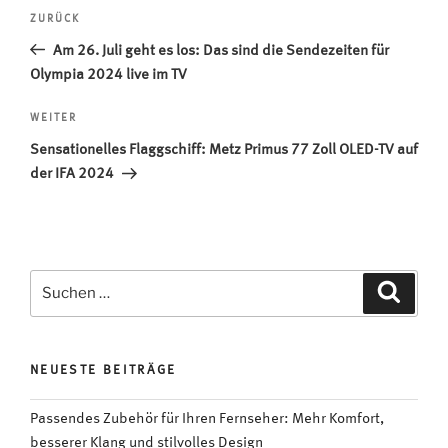
Beitragsnavigation
Vorheriger
ZURÜCK
Beitrag
Am 26. Juli geht es los: Das sind die Sendezeiten für
Olympia 2024 live im TV
Nächster
WEITER
Beitrag
Sensationelles Flaggschiff: Metz Primus 77 Zoll OLED-TV auf
der IFA 2024
Suchen
Suche
nach:
NEUESTE BEITRÄGE
Passendes Zubehör für Ihren Fernseher: Mehr Komfort,
besserer Klang und stilvolles Design