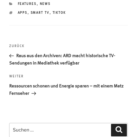
KATEGORIEN
FEATURES
,
NEWS
SCHLAGWÖRTER
APPS
,
SMART TV
,
TIKTOK
Beitragsnavigation
Vorheriger
ZURÜCK
Beitrag
Raus aus den Archiven: ARD macht historische TV-
Sendungen in Mediathek verfügbar
Nächster
WEITER
Beitrag
Ressourcen schonen und Energie sparen – mit einem Metz
Fernseher
Suchen
Suche
nach: