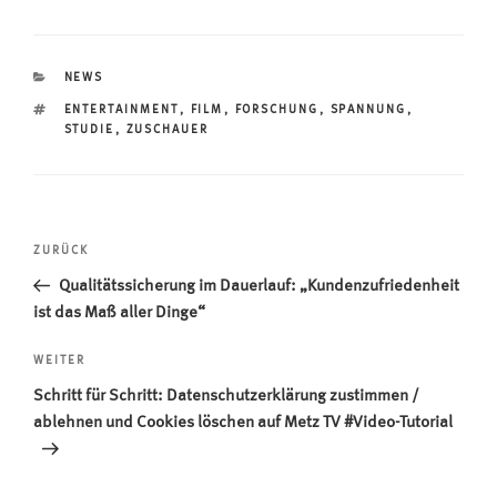
KATEGORIEN
NEWS
SCHLAGWÖRTER
ENTERTAINMENT
,
FILM
,
FORSCHUNG
,
SPANNUNG
,
STUDIE
,
ZUSCHAUER
Beitragsnavigation
Vorheriger
ZURÜCK
Beitrag
Qualitätssicherung im Dauerlauf: „Kundenzufriedenheit
ist das Maß aller Dinge“
Nächster
WEITER
Beitrag
Schritt für Schritt: Datenschutzerklärung zustimmen /
ablehnen und Cookies löschen auf Metz TV #Video-Tutorial