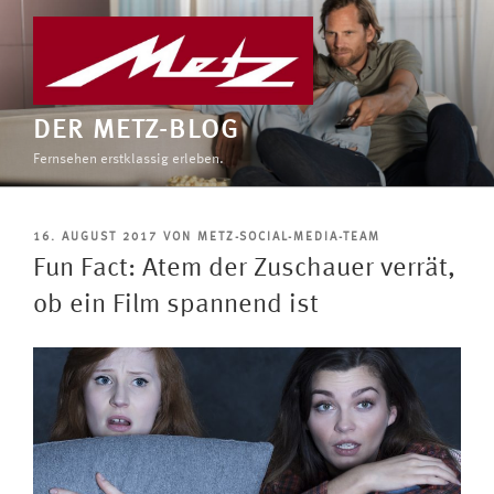
Zum
Inhalt
springen
DER METZ-BLOG
Fernsehen erstklassig erleben.
VERÖFFENTLICHT
16. AUGUST 2017
VON
METZ-SOCIAL-MEDIA-TEAM
AM
Fun Fact: Atem der Zuschauer verrät,
ob ein Film spannend ist