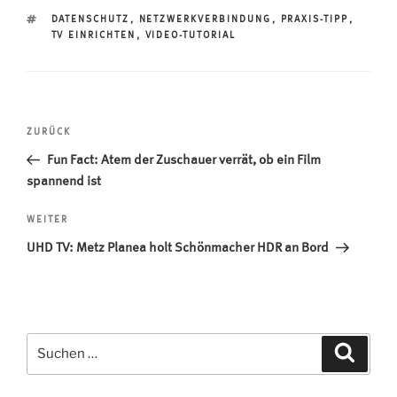
SCHLAGWÖRTER
DATENSCHUTZ
,
NETZWERKVERBINDUNG
,
PRAXIS-TIPP
,
TV EINRICHTEN
,
VIDEO-TUTORIAL
Beitragsnavigation
Vorheriger
ZURÜCK
Beitrag
Fun Fact: Atem der Zuschauer verrät, ob ein Film
spannend ist
Nächster
WEITER
Beitrag
UHD TV: Metz Planea holt Schönmacher HDR an Bord
Suchen
Suche
nach: