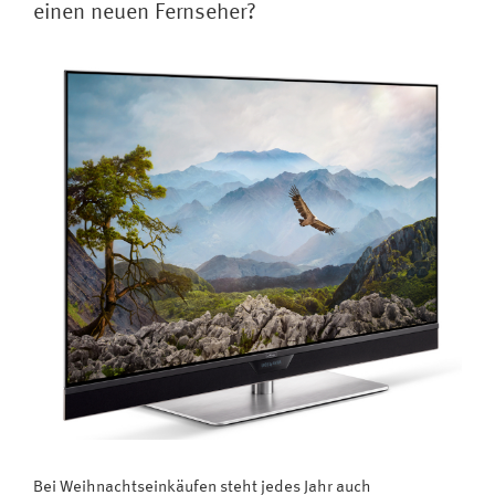
die
einen neuen Fernseher?
Rabattschlacht
am
Black
Friday“
Bei Weihnachtseinkäufen steht jedes Jahr auch