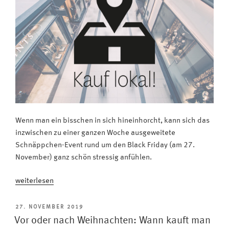
Wenn man ein bisschen in sich hineinhorcht, kann sich das
inzwischen zu einer ganzen Woche ausgeweitete
Schnäppchen-Event rund um den Black Friday (am 27.
November) ganz schön stressig anfühlen.
„Entspannt
weiterlesen
shoppen:
Tipps
VERÖFFENTLICHT
27. NOVEMBER 2019
AM
für
Vor oder nach Weihnachten: Wann kauft man