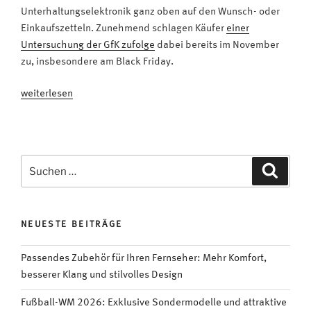
Unterhaltungselektronik ganz oben auf den Wunsch- oder
Einkaufszetteln. Zunehmend schlagen Käufer
einer
Untersuchung der GfK zufolge
dabei bereits im November
zu, insbesondere am Black Friday.
„Vor
weiterlesen
oder
nach
Weihnachten:
Wann
Suchen
Suche
kauft
nach:
man
einen
NEUESTE BEITRÄGE
neuen
Fernseher?“
Passendes Zubehör für Ihren Fernseher: Mehr Komfort,
besserer Klang und stilvolles Design
Fußball-WM 2026: Exklusive Sondermodelle und attraktive