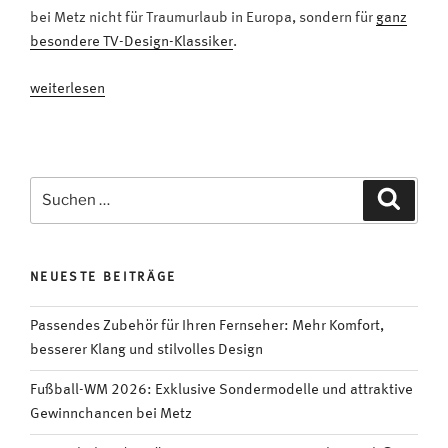
bei Metz nicht für Traumurlaub in Europa, sondern für
ganz
besondere TV-Design-Klassiker
.
„Kreta,
weiterlesen
Elba,
Capri
und
Mallorca:
Suchen
Suche
Urlaub
nach:
am
Meer?
NEUESTE BEITRÄGE
Nein,
70er
Passendes Zubehör für Ihren Fernseher: Mehr Komfort,
Jahre
besserer Klang und stilvolles Design
Design-
Klassiker
Fußball-WM 2026: Exklusive Sondermodelle und attraktive
von
Gewinnchancen bei Metz
Metz!“