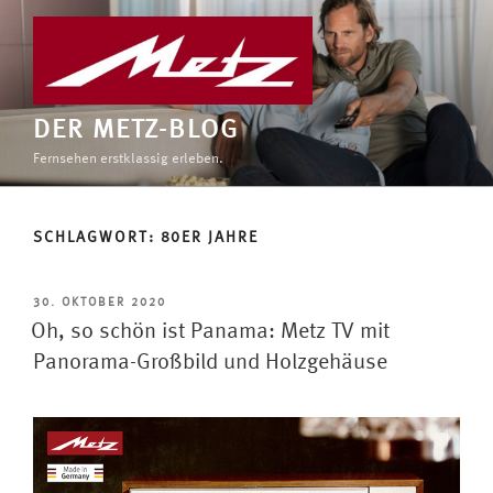
Zum
Inhalt
springen
DER METZ-BLOG
Fernsehen erstklassig erleben.
SCHLAGWORT:
80ER JAHRE
VERÖFFENTLICHT
30. OKTOBER 2020
AM
Oh, so schön ist Panama: Metz TV mit
Panorama-Großbild und Holzgehäuse