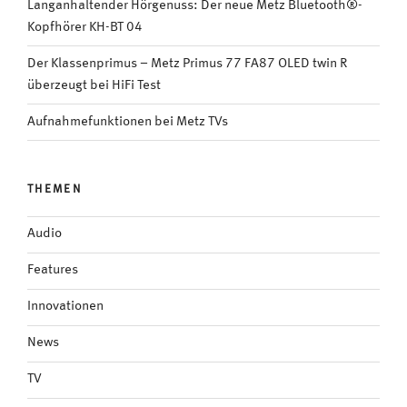
Langanhaltender Hörgenuss: Der neue Metz Bluetooth®-
Kopfhörer KH-BT 04
Der Klassenprimus – Metz Primus 77 FA87 OLED twin R
überzeugt bei HiFi Test
Aufnahmefunktionen bei Metz TVs
THEMEN
Audio
Features
Innovationen
News
TV