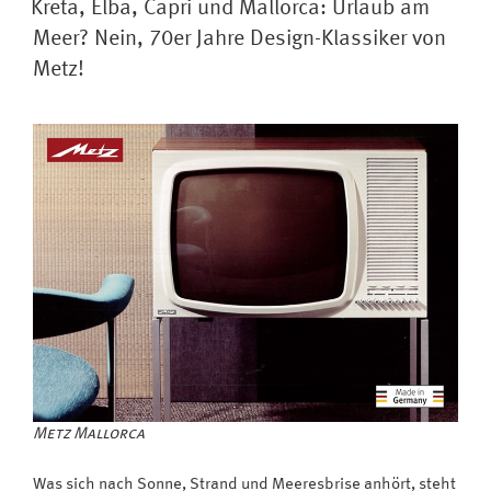
ist
Kreta, Elba, Capri und Mallorca: Urlaub am
Panama:
Meer? Nein, 70er Jahre Design-Klassiker von
Metz
Metz!
TV
mit
Panorama-
Großbild
und
Holzgehäuse“
Metz Mallorca
Was sich nach Sonne, Strand und Meeresbrise anhört, steht