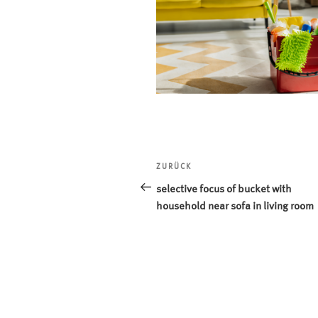
Beitragsnavigation
ZURÜCK
Vorheriger
Beitrag
selective focus of bucket with
household near sofa in living room