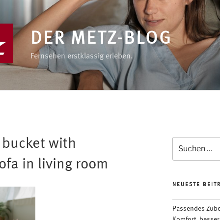
DER METZ-BLOG
Fernsehen erstklassig erleben.
f bucket with
Suchen
nach:
fa in living room
NEUESTE BEIT
Passendes Zubeh
Komfort, besser