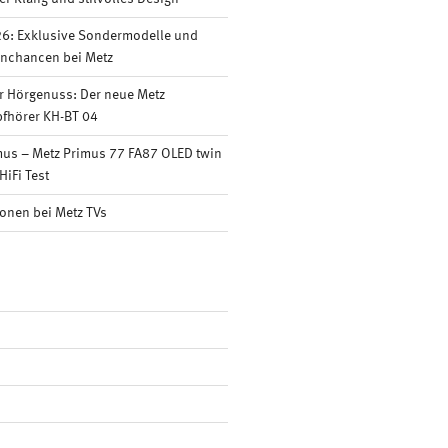
6: Exklusive Sondermodelle und
nnchancen bei Metz
r Hörgenuss: Der neue Metz
fhörer KH-BT 04
mus – Metz Primus 77 FA87 OLED twin
HiFi Test
onen bei Metz TVs