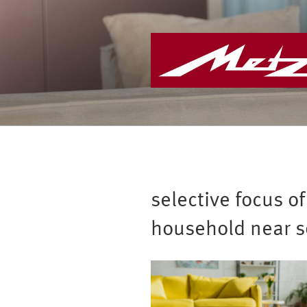
Zum
Inhalt
springen
selective focus o
household near so