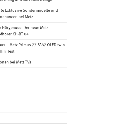
6: Exklusive Sondermodelle und
nnchancen bei Metz
r Hörgenuss: Der neue Metz
fhörer KH-BT 04
mus – Metz Primus 77 FA87 OLED twin
HiFi Test
onen bei Metz TVs