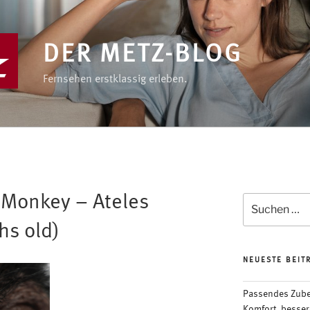
DER METZ-BLOG
Fernsehen erstklassig erleben.
 Monkey – Ateles
Suchen
nach:
hs old)
NEUESTE BEIT
Passendes Zubeh
Komfort, besser