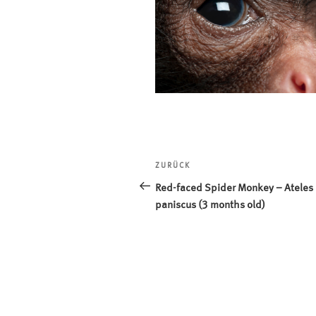
Beitragsnavigation
ZURÜCK
Vorheriger
Beitrag
Red-faced Spider Monkey – Ateles
paniscus (3 months old)