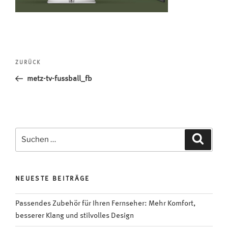
Beitragsnavigation
Vorheriger
ZURÜCK
Beitrag
metz-tv-fussball_fb
Suchen
Suche
nach:
NEUESTE BEITRÄGE
Passendes Zubehör für Ihren Fernseher: Mehr Komfort,
besserer Klang und stilvolles Design