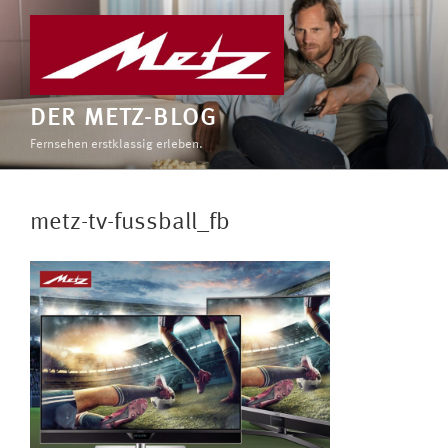
Zum
Inhalt
springen
DER METZ-BLOG
Fernsehen erstklassig erleben.
metz-tv-fussball_fb