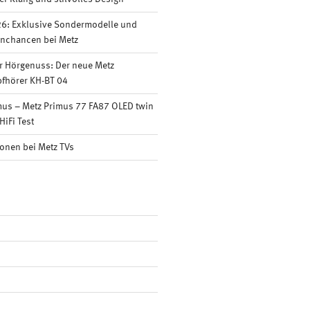
6: Exklusive Sondermodelle und
nnchancen bei Metz
r Hörgenuss: Der neue Metz
fhörer KH-BT 04
mus – Metz Primus 77 FA87 OLED twin
HiFi Test
onen bei Metz TVs