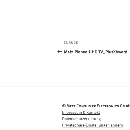
Beitragsnavigation
ZURÜCK
Vorheriger
Beitrag
Metz-Planea-UHD TV_PlusXAward
© Metz Consumer Electronics GmbH
Impressum & Kontakt
Datenschutzerklärung
Privatsphäre-Einstellungen ändern