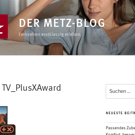
DER METZ-BLOG
Fernsehen erstklassig erleben.
 TV_PlusXAward
Suchen
nach:
NEUESTE BEIT
Passendes Zubeh
Komfort, besser