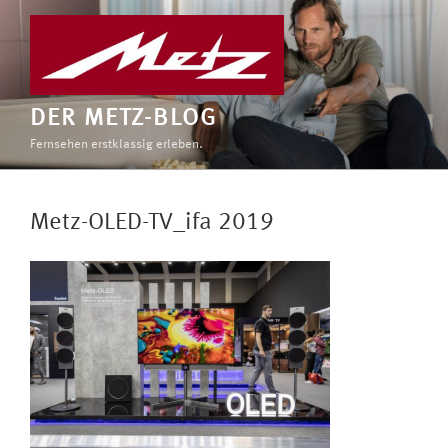
Zum
Inhalt
springen
DER METZ-BLOG
Fernsehen erstklassig erleben.
Metz-OLED-TV_ifa 2019