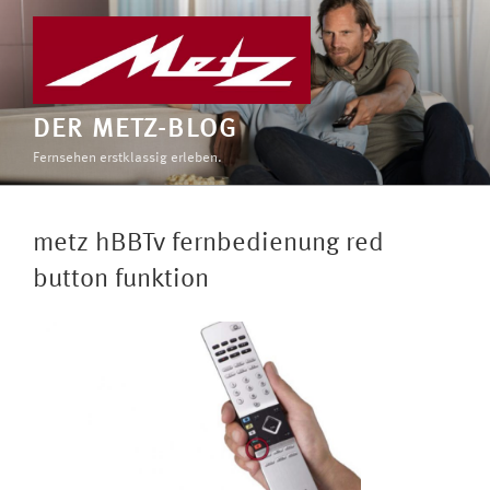
Zum
Inhalt
springen
DER METZ-BLOG
Fernsehen erstklassig erleben.
metz hBBTv fernbedienung red
button funktion