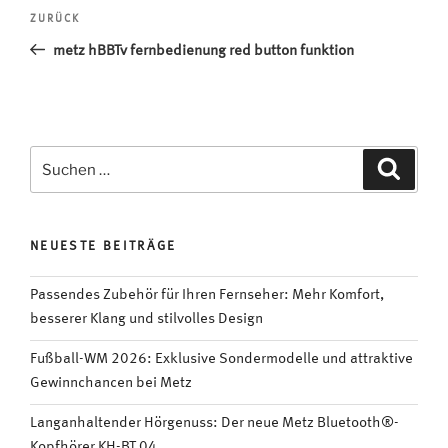
Beitragsnavigation
Vorheriger
ZURÜCK
Beitrag
metz hBBTv fernbedienung red button funktion
Suchen
Suche
nach:
NEUESTE BEITRÄGE
Passendes Zubehör für Ihren Fernseher: Mehr Komfort,
besserer Klang und stilvolles Design
Fußball-WM 2026: Exklusive Sondermodelle und attraktive
Gewinnchancen bei Metz
Langanhaltender Hörgenuss: Der neue Metz Bluetooth®-
Kopfhörer KH-BT 04