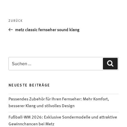
Beitragsnavigation
Vorheriger
ZURÜCK
Beitrag
metz classic fernseher sound klang
Suchen
Suche
nach:
NEUESTE BEITRÄGE
Passendes Zubehör für Ihren Fernseher: Mehr Komfort,
besserer Klang und stilvolles Design
Fußball-WM 2026: Exklusive Sondermodelle und attraktive
Gewinnchancen bei Metz