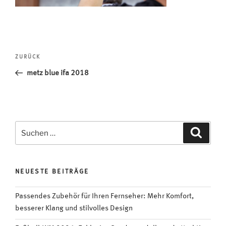
Beitragsnavigation
Vorheriger
ZURÜCK
Beitrag
metz blue ifa 2018
Suchen
Suche
nach:
NEUESTE BEITRÄGE
Passendes Zubehör für Ihren Fernseher: Mehr Komfort,
besserer Klang und stilvolles Design