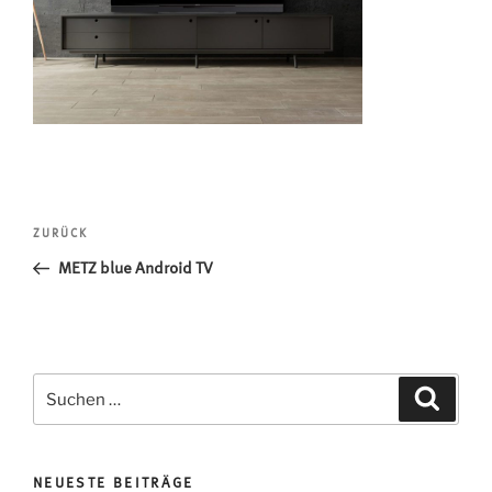
Beitragsnavigation
Vorheriger
ZURÜCK
Beitrag
METZ blue Android TV
Suchen
Suche
nach:
NEUESTE BEITRÄGE