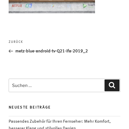
Beitragsnavigation
Vorheriger
ZURÜCK
Beitrag
metz-blue-android-tv-Q21-ifa-2019_2
Suchen
Suche
nach:
NEUESTE BEITRÄGE
Passendes Zubehör für Ihren Fernseher: Mehr Komfort,
besserer Klang und stilvolles Design