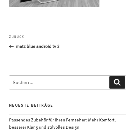
Beitragsnavigation
Vorheriger
ZURÜCK
Beitrag
metz blue android tv 2
Suchen
Suche
nach:
NEUESTE BEITRÄGE
Passendes Zubehör für Ihren Fernseher: Mehr Komfort,
besserer Klang und stilvolles Design