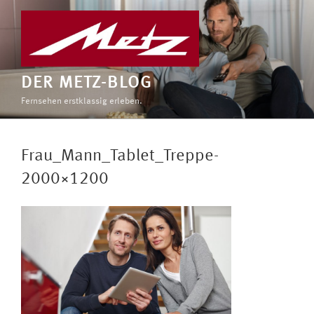
Zum
Inhalt
springen
DER METZ-BLOG
Fernsehen erstklassig erleben.
Frau_Mann_Tablet_Treppe-
2000×1200