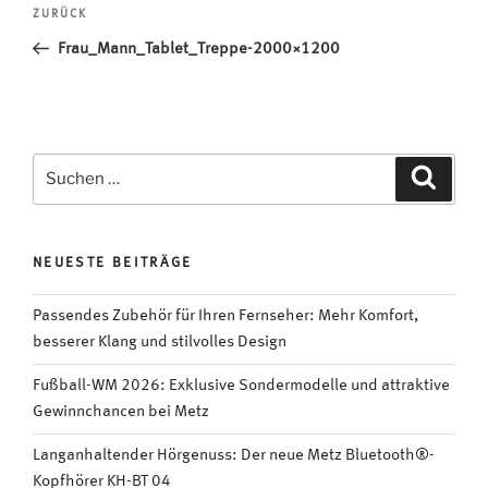
Beitragsnavigation
Vorheriger
ZURÜCK
Beitrag
Frau_Mann_Tablet_Treppe-2000×1200
Suchen
Suche
nach:
NEUESTE BEITRÄGE
Passendes Zubehör für Ihren Fernseher: Mehr Komfort,
besserer Klang und stilvolles Design
Fußball-WM 2026: Exklusive Sondermodelle und attraktive
Gewinnchancen bei Metz
Langanhaltender Hörgenuss: Der neue Metz Bluetooth®-
Kopfhörer KH-BT 04