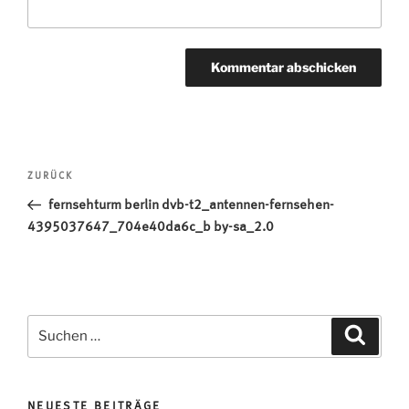
Beitragsnavigation
Vorheriger
ZURÜCK
Beitrag
fernsehturm berlin dvb-t2_antennen-fernsehen-
4395037647_704e40da6c_b by-sa_2.0
Suchen
Suche
nach:
NEUESTE BEITRÄGE