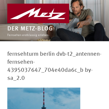
Zum
Inhalt
springen
DER METZ-BLOG
Fernsehen erstklassig erleben.
fernsehturm berlin dvb-t2_antennen-
fernsehen-
4395037647_704e40da6c_b by-
sa_2.0