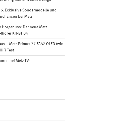
6: Exklusive Sondermodelle und
nnchancen bei Metz
r Hörgenuss: Der neue Metz
fhörer KH-BT 04
mus – Metz Primus 77 FA87 OLED twin
HiFi Test
onen bei Metz TVs