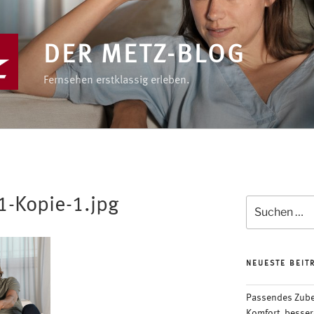
DER METZ-BLOG
Fernsehen erstklassig erleben.
-Kopie-1.jpg
Suchen
nach:
NEUESTE BEIT
Passendes Zubeh
Komfort, besser