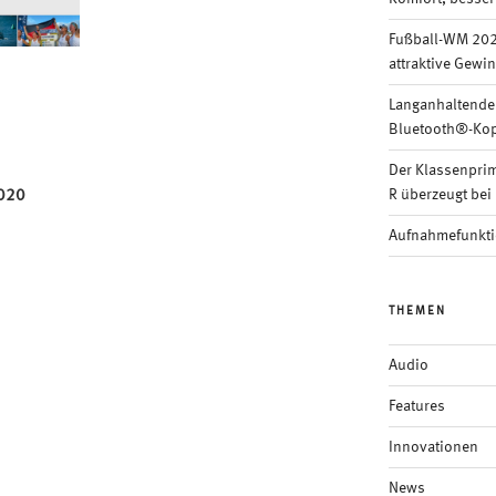
Fußball-WM 202
attraktive Gewi
Langanhaltende
Bluetooth®-Kop
Der Klassenpri
R überzeugt bei 
2020
Aufnahmefunkti
THEMEN
Audio
Features
Innovationen
News