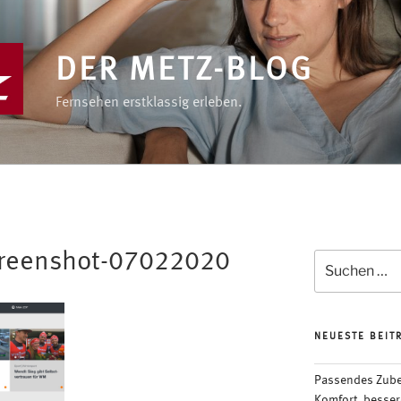
DER METZ-BLOG
Fernsehen erstklassig erleben.
creenshot-07022020
Suchen
nach:
NEUESTE BEIT
Passendes Zubeh
Komfort, besser