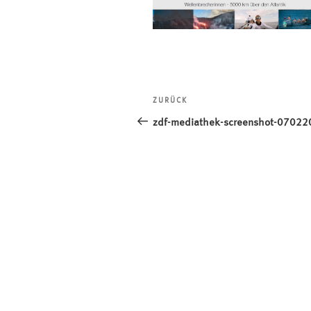
Beitragsnavigation
ZURÜCK
Vorheriger
Beitrag
zdf-mediathek-screenshot-0702