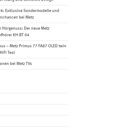
6: Exklusive Sondermodelle und
nnchancen bei Metz
r Hörgenuss: Der neue Metz
fhörer KH-BT 04
mus – Metz Primus 77 FA87 OLED twin
HiFi Test
onen bei Metz TVs