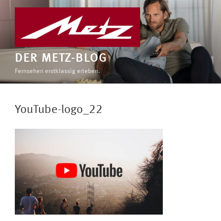
Zum
Inhalt
springen
DER METZ-BLOG
Fernsehen erstklassig erleben.
YouTube-logo_22