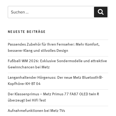
Fernseher:
Jetzt
Suchen
Suche
wird
nach:
der
TV
NEUESTE BEITRÄGE
zum
Personal
Passendes Zubehör für Ihren Fernseher: Mehr Komfort,
Trainer“
besserer Klang und stilvolles Design
Fußball-WM 2026: Exklusive Sondermodelle und attraktive
Gewinnchancen bei Metz
Langanhaltender Hörgenuss: Der neue Metz Bluetooth®-
Kopfhörer KH-BT 04
Der Klassenprimus – Metz Primus 77 FA87 OLED twin R
überzeugt bei HiFi Test
Aufnahmefunktionen bei Metz TVs