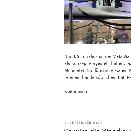
Nur 3,6 mm dick ist der
Metz Wal
als Konzept vorgestellt haben. Ja, 
Millimeter! So dünn ist etwa ei
oder ein handelsübliches Blatt Pa
„Zahl
weiterlesen
der
Woche:
3,6
mm“
VERÖFFENTLICHT
5. SEPTEMBER 2017
AM