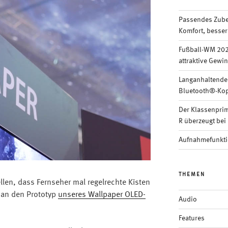
Passendes Zubeh
Komfort, besser
Fußball-WM 202
attraktive Gewi
Langanhaltende
Bluetooth®-Kop
Der Klassenpri
R überzeugt bei 
Aufnahmefunkti
THEMEN
len, dass Fernseher mal regelrechte Kisten
man den Prototyp
unseres Wallpaper OLED-
Audio
Features