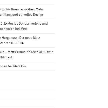
ör für Ihren Fernseher: Mehr
er Klang und stilvolles Design
6: Exklusive Sondermodelle und
nnchancen bei Metz
r Hörgenuss: Der neue Metz
fhörer KH-BT 04
mus – Metz Primus 77 FA87 OLED twin
HiFi Test
onen bei Metz TVs