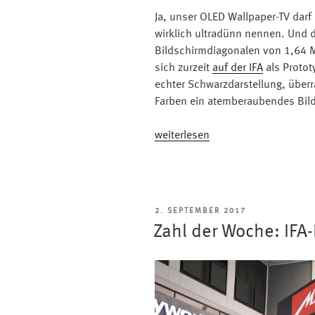
Ja, unser OLED Wallpaper-TV darf
wirklich ultradünn nennen. Und d
Bildschirmdiagonalen von 1,64 Me
sich zurzeit
auf der IFA
als Protot
echter Schwarzdarstellung, über
Farben ein atemberaubendes Bild
„So
weiterlesen
wird
die
Wand
zum
VERÖFFENTLICHT
2. SEPTEMBER 2017
Fernseher:
AM
Zahl der Woche: IFA
Metz
Wallpaper
OLED
TV“