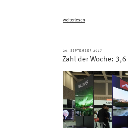
„Metz
weiterlesen
TV:
Alle
Neuheiten
auf
VERÖFFENTLICHT
20. SEPTEMBER 2017
einen
AM
Zahl der Woche: 3,
Blick
#Video“