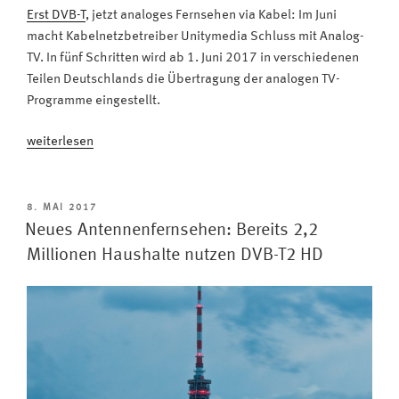
Erst DVB-T
, jetzt analoges Fernsehen via Kabel: Im Juni
macht Kabelnetzbetreiber Unitymedia Schluss mit Analog-
TV. In fünf Schritten wird ab 1. Juni 2017 in verschiedenen
Teilen Deutschlands die Übertragung der analogen TV-
Programme eingestellt.
„Digitalisierung:
weiterlesen
Analoges
Kabelfernsehen
wird
VERÖFFENTLICHT
8. MAI 2017
AM
im
Neues Antennenfernsehen: Bereits 2,2
Juni
Millionen Haushalte nutzen DVB-T2 HD
eingestellt
#VIDEO“