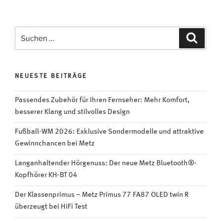
los:
Umstellung
auf
Suchen
Suche
DVB-
nach:
T2
HD“
NEUESTE BEITRÄGE
Passendes Zubehör für Ihren Fernseher: Mehr Komfort,
besserer Klang und stilvolles Design
Fußball-WM 2026: Exklusive Sondermodelle und attraktive
Gewinnchancen bei Metz
Langanhaltender Hörgenuss: Der neue Metz Bluetooth®-
Kopfhörer KH-BT 04
Der Klassenprimus – Metz Primus 77 FA87 OLED twin R
überzeugt bei HiFi Test