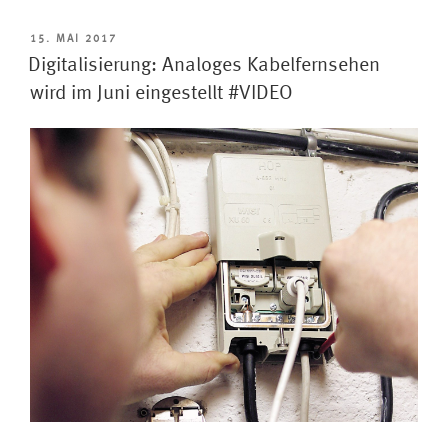
Kabel-
TV
VERÖFFENTLICHT
15. MAI 2017
AM
wird
Digitalisierung: Analoges Kabelfernsehen
abgeschaltet“
wird im Juni eingestellt #VIDEO