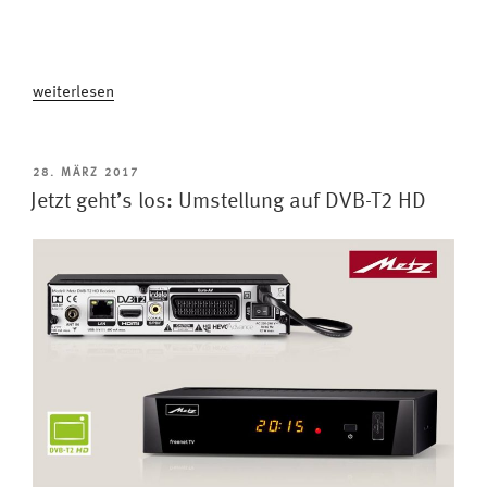
„DVB-
weiterlesen
T2
HD
Empfangsprobleme?
VERÖFFENTLICHT
28. MÄRZ 2017
AM
Eine
Jetzt geht’s los: Umstellung auf DVB-T2 HD
Million
Haushalte
muss
noch
umrüsten“