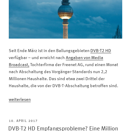
Seit Ende März ist in den Ballungsgebieten
DVB-T2 HD
verfügbar – und erreicht nach
Angaben von Media
Broadcast,
Tochterfirma der Freenet AG, rund einen Monat
nach Abschaltung des Vorgänger-Standards nun 2,2
Millionen Haushalte. Das sind etwa zwei Drittel der
Haushalte, die von der DVB-T-Abschaltung betroffen sind.
„Neues
weiterlesen
Antennenfernsehen:
Bereits
2,2
VERÖFFENTLICHT
10. APRIL 2017
AM
Millionen
DVB-T2 HD Empfangsprobleme? Eine Million