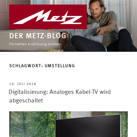
Zum
Inhalt
springen
DER METZ-BLOG
Fernsehen erstklassig erleben.
SCHLAGWORT:
UMSTELLUNG
VERÖFFENTLICHT
19. JULI 2018
AM
Digitalisierung: Analoges Kabel-TV wird
abgeschaltet