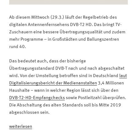
Ab diesem Mittwoch (29.3.) läuft der Regelbetrieb des
digitalen Antennenfernsehens DVB-T2 HD. Das bringt TV-
Zuschauern eine bessere Übertragungsqualität und zudem
mehr Programme – in Großstädten und Ballungszentren
rund 40.
Das bedeutet auch, dass der bisherige
Übertragungsstandard DVB-T nach und nach abgeschaltet
wird. Von der Umstellung betroffen sind in Deutschland
laut
Digitalisierungsbericht der Medienanstalten
3,4 Millionen
Haushalte – wann in welcher Region lässt sich über den
DVB-T2-HD-Empfangchecks
sowie Postleitzahl überprüfen.
Die Abschaltung des alten Standards soll bis Mitte 2019
abgeschlossen sein.
„Jetzt
weiterlesen
geht’s