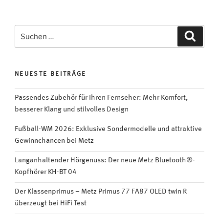
in
Germany“:
Deutschland
Suchen
Suche
ist
nach:
Weltmeister
mit
NEUESTE BEITRÄGE
bestem
Produkt-
Passendes Zubehör für Ihren Fernseher: Mehr Komfort,
Image“
besserer Klang und stilvolles Design
Fußball-WM 2026: Exklusive Sondermodelle und attraktive
Gewinnchancen bei Metz
Langanhaltender Hörgenuss: Der neue Metz Bluetooth®-
Kopfhörer KH-BT 04
Der Klassenprimus – Metz Primus 77 FA87 OLED twin R
überzeugt bei HiFi Test