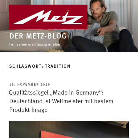
Zum
Inhalt
springen
DER METZ-BLOG
Fernsehen erstklassig erleben.
SCHLAGWORT:
TRADITION
VERÖFFENTLICHT
13. NOVEMBER 2019
AM
Qualitätssiegel „Made in Germany“:
Deutschland ist Weltmeister mit bestem
Produkt-Image