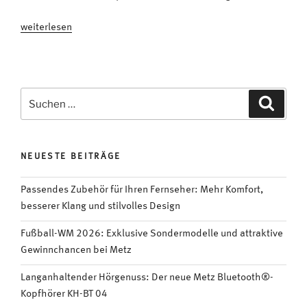
„Ganz
weiterlesen
einfach:
Smartphone-
Videos
auf
Suchen
Suche
dem
nach:
Fernseher
anschauen“
NEUESTE BEITRÄGE
Passendes Zubehör für Ihren Fernseher: Mehr Komfort,
besserer Klang und stilvolles Design
Fußball-WM 2026: Exklusive Sondermodelle und attraktive
Gewinnchancen bei Metz
Langanhaltender Hörgenuss: Der neue Metz Bluetooth®-
Kopfhörer KH-BT 04