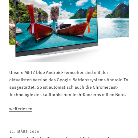
Unsere METZ blue Android-Fernseher sind mit der
aktuellsten Version des Google-Betriebssystems Android TV
ausgestattet. So ist automatisch auch die Chromecast-
Technologie des kalifornischen Tech-Konzerns mit an Bord.
„Android
weiterlesen
TV:
So
surft
VERÖFFENTLICHT
11. MÄRZ 2020
AM