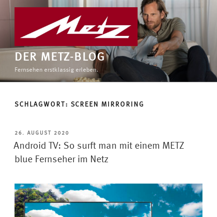
Zum
Inhalt
springen
DER METZ-BLOG
Fernsehen erstklassig erleben.
SCHLAGWORT:
SCREEN MIRRORING
VERÖFFENTLICHT
26. AUGUST 2020
AM
Android TV: So surft man mit einem METZ
blue Fernseher im Netz