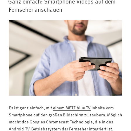
man
Ganz einfach: Smartphone-Videos auf dem
mit
Fernseher anschauen
einem
METZ
blue
Fernseher
im
Netz“
Es ist ganz einfach, mit
einem METZ blue TV
Inhalte vom
Smartphone auf den großen Bildschirm zu zaubern. Möglich
macht das Googles Chromecast-Technologie, die in das
Android-TV-Betriebssystem der Fernseher integriert ist.