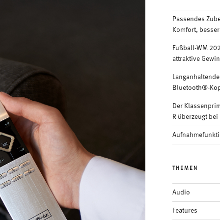
Passendes Zubeh
Komfort, besser
Fußball-WM 202
attraktive Gewi
Langanhaltende
Bluetooth®-Kop
Der Klassenpri
R überzeugt bei 
Aufnahmefunkti
THEMEN
Audio
Features