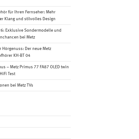
ör für Ihren Fernseher: Mehr
er Klang und stilvolles Design
6: Exklusive Sondermodelle und
nnchancen bei Metz
r Hörgenuss: Der neue Metz
fhörer KH-BT 04
mus – Metz Primus 77 FA87 OLED twin
HiFi Test
onen bei Metz TVs