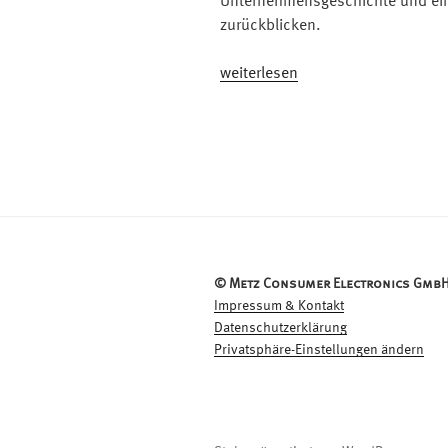
Unternehmensgeschichte und ein
zurückblicken.
„85
weiterlesen
Jahre
Metz:
Die
Achtziger
–
Erfolge
zum
Genießen“
© Metz Consumer Electronics GmbH
Impressum & Kontakt
Datenschutzerklärung
Privatsphäre-Einstellungen ändern