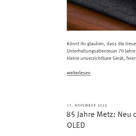
Könnt ihr glauben, dass die treue
Unterhaltungsabenteuer 70 Jahre 
kleine unverzichtbare Gerät, feie
„Alles
weiterlesen
gute
zum
70.
Geburtstag,
VERÖFFENTLICHT
17. NOVEMBER 2023
liebe
AM
85 Jahre Metz: Neu 
Fernbedienung!“
OLED