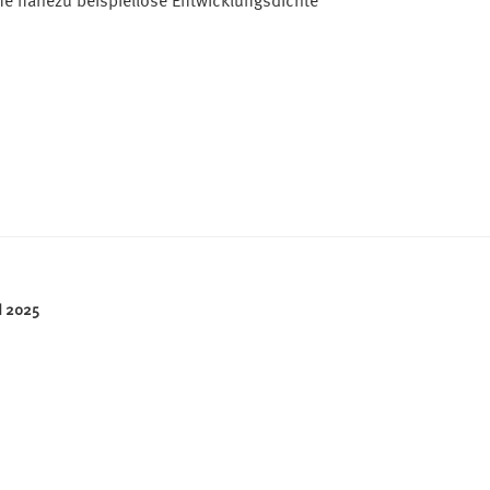
e nahezu beispiellose Entwicklungsdichte
 2025