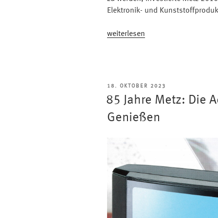
Elektronik- und Kunststoffproduk
„85
weiterlesen
Jahre
Metz:
Neu
durchstarten
VERÖFFENTLICHT
18. OKTOBER 2023
mit
AM
85 Jahre Metz: Die A
UDH
und
Genießen
OLED“