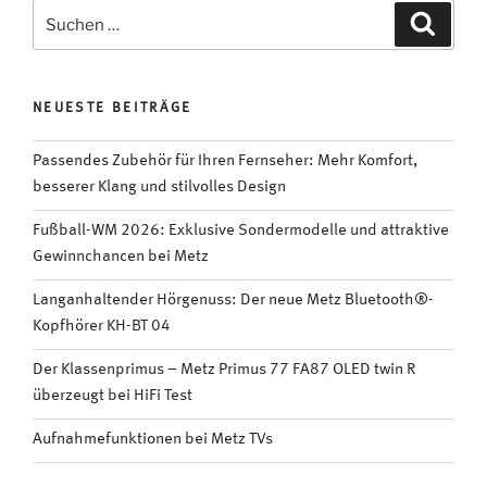
den
Suchen
Suche
Fernseher
nach:
transparent“
NEUESTE BEITRÄGE
Passendes Zubehör für Ihren Fernseher: Mehr Komfort,
besserer Klang und stilvolles Design
Fußball-WM 2026: Exklusive Sondermodelle und attraktive
Gewinnchancen bei Metz
Langanhaltender Hörgenuss: Der neue Metz Bluetooth®-
Kopfhörer KH-BT 04
Der Klassenprimus – Metz Primus 77 FA87 OLED twin R
überzeugt bei HiFi Test
Aufnahmefunktionen bei Metz TVs