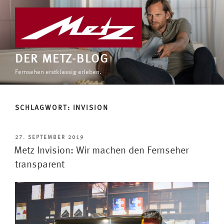
Zum
Inhalt
springen
DER METZ-BLOG
Fernsehen erstklassig erleben.
SCHLAGWORT:
INVISION
VERÖFFENTLICHT
27. SEPTEMBER 2019
AM
Metz Invision: Wir machen den Fernseher
transparent