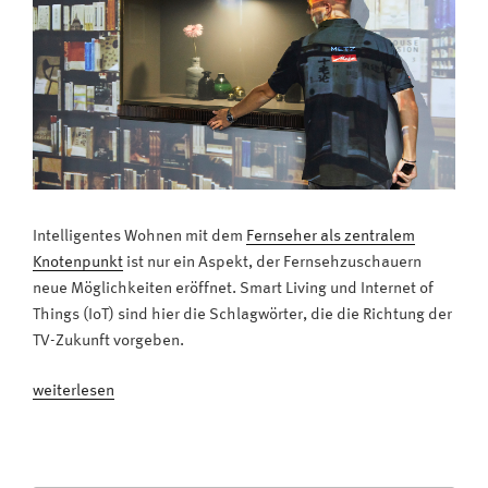
Intelligentes Wohnen mit dem
Fernseher als zentralem
Knotenpunkt
ist nur ein Aspekt, der Fernsehzuschauern
neue Möglichkeiten eröffnet. Smart Living und Internet of
Things (IoT) sind hier die Schlagwörter, die die Richtung der
TV-Zukunft vorgeben.
„Metz
weiterlesen
Invision:
Wir
machen