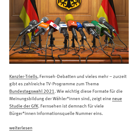
Kanzler-Triells
, Fernseh-Debatten und vieles mehr – zurzeit
gibt es zahlreiche TV-Programme zum Thema
Bundestagswahl 2021
. Wie wichtig diese Formate für die
Meinungsbildung der Wähler*innen sind, zeigt eine
neue
Studie der GfK
. Fernsehen ist demnach für viele
Bürger*innen Informationsquelle Nummer eins.
„Bundestagswahl:
weiterlesen
Die