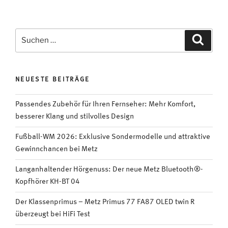
meisten
informieren
sich
Suchen
Suche
per
nach:
TV-
Sendungen“
NEUESTE BEITRÄGE
Passendes Zubehör für Ihren Fernseher: Mehr Komfort,
besserer Klang und stilvolles Design
Fußball-WM 2026: Exklusive Sondermodelle und attraktive
Gewinnchancen bei Metz
Langanhaltender Hörgenuss: Der neue Metz Bluetooth®-
Kopfhörer KH-BT 04
Der Klassenprimus – Metz Primus 77 FA87 OLED twin R
überzeugt bei HiFi Test