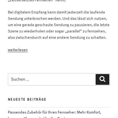
„Zeitversetztes Fernsehen“ nennt.
Bei digitalem Empfang kann damit jederzeit die laufende
Sendung unterbrochen werden. Und das lässt sich nutzen,
um eine gerade geschaute Sendung zu pausieren, die letzte
Szene zu wiederholen oder sogar „parallel“ zu fernsehen,
also zwischendurch auf eine andere Sendung zu schalten.
„Timeshift:
weiterlesen
Die
laufende
TV-
Sendung
Suchen
Suche
kurz
nach:
mal
unterbrechen
NEUESTE BEITRÄGE
–
und
Passendes Zubehör für Ihren Fernseher: Mehr Komfort,
dann