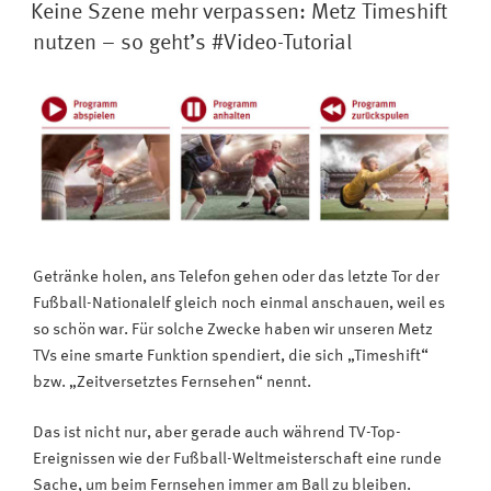
AM
Mit
Keine Szene mehr verpassen: Metz Timeshift
weniger
nutzen – so geht’s #Video-Tutorial
Blaulicht
fernsehen
–
und
besser
schlafen“
Getränke holen, ans Telefon gehen oder das letzte Tor der
Fußball-Nationalelf gleich noch einmal anschauen, weil es
so schön war. Für solche Zwecke haben wir unseren Metz
TVs eine smarte Funktion spendiert, die sich „Timeshift“
bzw. „Zeitversetztes Fernsehen“ nennt.
Das ist nicht nur, aber gerade auch während TV-Top-
Ereignissen wie der Fußball-Weltmeisterschaft eine runde
Sache, um beim Fernsehen immer am Ball zu bleiben.