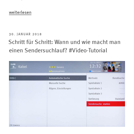
„Keine
weiterlesen
Szene
mehr
verpassen:
VERÖFFENTLICHT
30. JANUAR 2018
AM
Metz
Schritt für Schritt: Wann und wie macht man
Timeshift
einen Sendersuchlauf? #Video-Tutorial
nutzen
–
so
geht’s
#Video-
Tutorial“