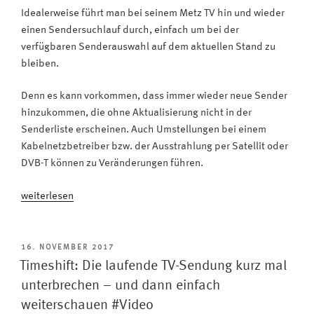
Idealerweise führt man bei seinem Metz TV hin und wieder
einen Sendersuchlauf durch, einfach um bei der
verfügbaren Senderauswahl auf dem aktuellen Stand zu
bleiben.
Denn es kann vorkommen, dass immer wieder neue Sender
hinzukommen, die ohne Aktualisierung nicht in der
Senderliste erscheinen. Auch Umstellungen bei einem
Kabelnetzbetreiber bzw. der Ausstrahlung per Satellit oder
DVB-T können zu Veränderungen führen.
„Schritt
weiterlesen
für
Schritt:
Wann
VERÖFFENTLICHT
16. NOVEMBER 2017
AM
und
Timeshift: Die laufende TV-Sendung kurz mal
wie
unterbrechen – und dann einfach
macht
weiterschauen #Video
man