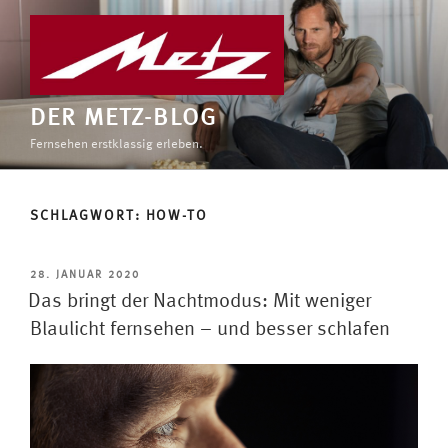
Zum
Inhalt
springen
DER METZ-BLOG
Fernsehen erstklassig erleben.
SCHLAGWORT:
HOW-TO
VERÖFFENTLICHT
28. JANUAR 2020
AM
Das bringt der Nachtmodus: Mit weniger
Blaulicht fernsehen – und besser schlafen