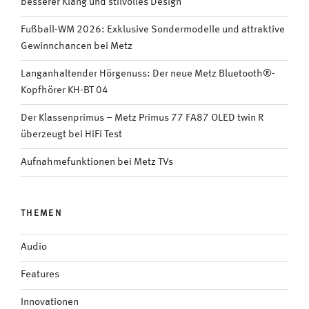
besserer Klang und stilvolles Design
einfach
weiterschauen
Fußball-WM 2026: Exklusive Sondermodelle und attraktive
#Video“
Gewinnchancen bei Metz
Langanhaltender Hörgenuss: Der neue Metz Bluetooth®-
Kopfhörer KH-BT 04
Der Klassenprimus – Metz Primus 77 FA87 OLED twin R
überzeugt bei HiFi Test
Aufnahmefunktionen bei Metz TVs
THEMEN
Audio
Features
Innovationen