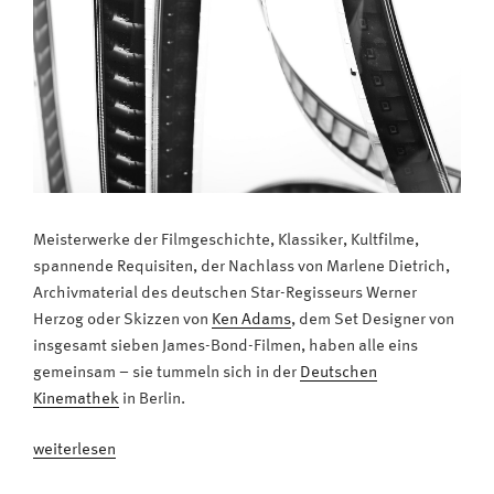
Meisterwerke der Filmgeschichte, Klassiker, Kultfilme,
spannende Requisiten, der Nachlass von Marlene Dietrich,
Archivmaterial des deutschen Star-Regisseurs Werner
Herzog oder Skizzen von
Ken Adams
, dem Set Designer von
insgesamt sieben James-Bond-Filmen, haben alle eins
gemeinsam – sie tummeln sich in der
Deutschen
Kinemathek
in Berlin.
„Streaming:
weiterlesen
Meisterwerke