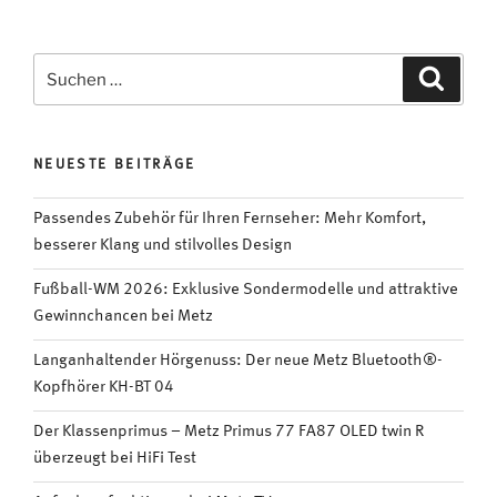
der
Filmgeschichte
kostenlos
Suchen
Suche
auf
nach:
dem
TV
NEUESTE BEITRÄGE
anschauen“
Passendes Zubehör für Ihren Fernseher: Mehr Komfort,
besserer Klang und stilvolles Design
Fußball-WM 2026: Exklusive Sondermodelle und attraktive
Gewinnchancen bei Metz
Langanhaltender Hörgenuss: Der neue Metz Bluetooth®-
Kopfhörer KH-BT 04
Der Klassenprimus – Metz Primus 77 FA87 OLED twin R
überzeugt bei HiFi Test