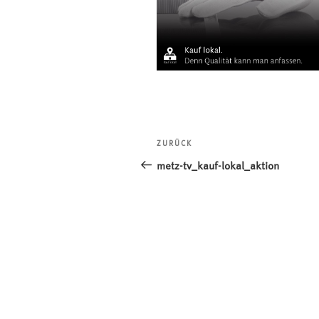
Beitragsnavigation
ZURÜCK
Vorheriger
Beitrag
metz-tv_kauf-lokal_aktion