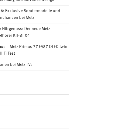
6: Exklusive Sondermodelle und
nnchancen bei Metz
r Hörgenuss: Der neue Metz
fhörer KH-BT 04
mus – Metz Primus 77 FA87 OLED twin
HiFi Test
onen bei Metz TVs