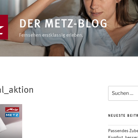
DER METZ-BLOG
Fernsehen erstklassig erleben.
al_aktion
Suchen
nach:
NEUESTE BEIT
Passendes Zubeh
Komfort, besser