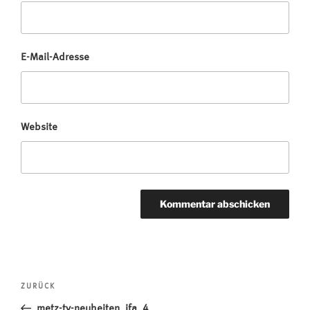
E-Mail-Adresse
Website
Beitragsnavigation
Vorheriger
ZURÜCK
Beitrag
metz-tv-neuheiten_ifa_4